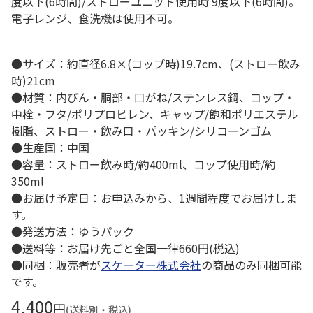
度以下(6時間)/ストローユニット使用時 9度以下(6時間)。
電子レンジ、食洗機は使用不可。
●サイズ：約直径6.8×(コップ時)19.7cm、(ストロー飲み
時)21cm
●材質：内びん・胴部・口がね/ステンレス鋼、コップ・
中栓・フタ/ポリプロピレン、キャップ/飽和ポリエステル
樹脂、ストロー・飲み口・パッキン/シリコーンゴム
●生産国：中国
●容量：ストロー飲み時/約400ml、コップ使用時/約
350ml
●お届け予定日：お申込みから、1週間程度でお届けしま
す。
●発送方法：ゆうパック
●送料等：お届け先ごと全国一律660円(税込)
●同梱：販売者が
スケーター株式会社
の商品のみ同梱可能
です。
4,400
円
(送料別・税込)