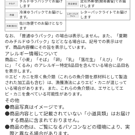
チルドゆうパックでお届け
定形外郵便(簡易書留)でお届
します
けします
冷凍ゆうパックでお届けし
レターパックライトでお届け
ます。
します
佐川急便でのお届けとなり
ます
なお、「普通ゆうパック」の場合は表示しません。また、「夏期
のみチルドゆうパック」などとなる場合は、記号での表示はせ
ず、商品内容欄にその旨を表示しています。
アレルギー情報について
商品に「小麦」「そば」「卵」「乳」「落花生」「えび」「か
に」「くるみ」のアレルギー特定8品目を含んでいる場合に品目名
を表示します。
※エビ・カニを除く魚介類（これらの魚介類を原材料として製造
された加工品も含む）は、漁獲漁法によりエビ・カニが混じって
いる場合があります。 また、これらの魚介類は、エサとしてエ
ビ・カニを食べている可能性があります。
その他
商品写真はイメージです。
商品内容として記載されていない「小道具類」はお届け
する商品に含まれておりません。
商品の色は、ご覧になるパソコンなどの環境により、実
際と異なる場合があります。