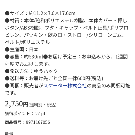
●サイズ：約11.2×7.6×17.6cm
●材質：本体/飽和ポリエステル樹脂、本体カバー・押し
ボタン/ABS樹脂、フタ・キャップ・ベルト止具/ポリプロ
ピレン、パッキン・飲み口・ストロー/シリコーンゴム、
ベルト/ポリエステル
●生産国：日本
●容量：約530ml●お届け予定日：お申込みから、1週間
程度でお届けします。
●発送方法：ゆうパック
●送料等：お届け先ごと全国一律660円(税込)
●同梱：販売者が
スケーター株式会社
の商品のみ同梱可能
です。
2,750
円
(送料別・税込)
獲得ポイント： 27 pt
商品番号
9971167056
数量