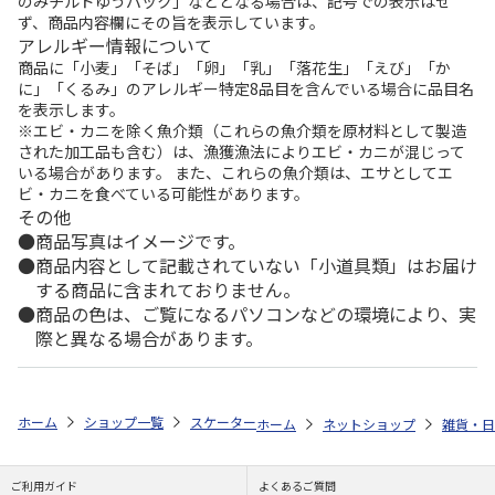
のみチルドゆうパック」などとなる場合は、記号での表示はせ
ず、商品内容欄にその旨を表示しています。
アレルギー情報について
商品に「小麦」「そば」「卵」「乳」「落花生」「えび」「か
に」「くるみ」のアレルギー特定8品目を含んでいる場合に品目名
を表示します。
※エビ・カニを除く魚介類（これらの魚介類を原材料として製造
された加工品も含む）は、漁獲漁法によりエビ・カニが混じって
いる場合があります。 また、これらの魚介類は、エサとしてエ
ビ・カニを食べている可能性があります。
その他
商品写真はイメージです。
商品内容として記載されていない「小道具類」はお届け
する商品に含まれておりません。
商品の色は、ご覧になるパソコンなどの環境により、実
際と異なる場合があります。
ホーム
ショップ一覧
スケーター
インナーカップ付ステンレスマグカップ
ホーム
ネットショップ
雑貨・日
ご利用ガイド
よくあるご質問