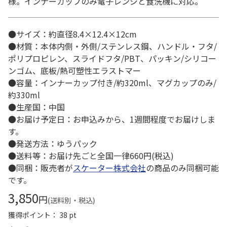
様。インナーカップのみ電子レンジと食洗機に対応。
●サイズ：約直径8.4×12.4×12cm
●材質：本体内側・外側/ステンレス鋼、ハンドル・フタ/
ポリプロピレン、スライドフタ/PBT、パッキン/シリコー
ンゴム、底板/熱可塑性エラストマー
●容量：インナーカップ付き/約320ml、マグカップのみ/
約330ml
●生産国：中国
●お届け予定日：お申込みから、1週間程度でお届けしま
す。
●発送方法：ゆうパック
●送料等：お届け先ごと全国一律660円(税込)
●同梱：販売者が
スケーター株式会社
の商品のみ同梱可能
です。
3,850
円
(送料別・税込)
獲得ポイント： 38 pt