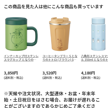
この商品を見た人は他にこんな商品も買っています
インナーカップ付ステンレ
コーヒータンブラー S とな
八角形ステンレスマ
スマグカップ となりのト
りのトトロ (ブラウン) STB
ル 350ml となりの
トロ STMG4NI
C3F
どんどこ STO4
3,850円
3,520円
4,180円
(送料別・税込)
(送料別・税込)
(送料別・税込)
※天候や注文状況、大型連休・お盆・年末年
始・土日祝日をはさむ場合、お届けが遅れるこ
とがございますのであらかじめご了承くださ