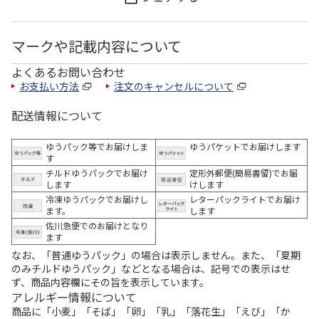
マークや記載内容について
よくあるお問い合わせ
お支払い方法
注文のキャンセルについて
配送情報について
ゆうパック等でお届けしま
ゆうパケットでお届けします
す
チルドゆうパックでお届け
定形外郵便(簡易書留)でお届
します
けします
冷凍ゆうパックでお届けし
レターパックライトでお届け
ます。
します
佐川急便でのお届けとなり
ます
なお、「普通ゆうパック」の場合は表示しません。また、「夏期
のみチルドゆうパック」などとなる場合は、記号での表示はせ
ず、商品内容欄にその旨を表示しています。
アレルギー情報について
商品に「小麦」「そば」「卵」「乳」「落花生」「えび」「か