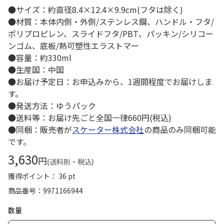
●サイズ：約直径8.4×12.4×9.9cm(フタは除く)
●材質：本体内側・外側/ステンレス鋼、ハンドル・フタ/
ポリプロピレン、スライドフタ/PBT、パッキン/シリコー
ンゴム、底板/熱可塑性エラストマー
●容量：約330ml
●生産国：中国
●お届け予定日：お申込みから、1週間程度でお届けしま
す。
●発送方法：ゆうパック
●送料等：お届け先ごと全国一律660円(税込)
●同梱：販売者が
スケーター株式会社
の商品のみ同梱可能
です。
3,630
円
(送料別・税込)
獲得ポイント： 36 pt
商品番号
9971166944
数量