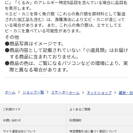
に」「くるみ」のアレルギー特定8品目を含んでいる場合に品目名
を表示します。
※エビ・カニを除く魚介類（これらの魚介類を原材料として製造
された加工品も含む）は、漁獲漁法によりエビ・カニが混じって
いる場合があります。 また、これらの魚介類は、エサとしてエ
ビ・カニを食べている可能性があります。
その他
商品写真はイメージです。
商品内容として記載されていない「小道具類」はお届け
する商品に含まれておりません。
商品の色は、ご覧になるパソコンなどの環境により、実
際と異なる場合があります。
ホーム
ショップ一覧
スケーター
真空ステンレスマグカップ 330ml 
ホーム
ネットショップ
雑貨・日
ご利用ガイド
よくあるご質問
お問い合わせ
利用規約
サイト運営会社について
特定商取引法に基づく表記について