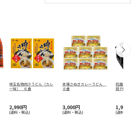
埼玉名物肉汁うどん（カレ
本場さぬきカレーうどん
抗菌タイトラ
ー味） ６食
８食
段 PEANU
2,990円
3,000円
1,980円
(送料・税込)
(送料・税込)
(送料別・税込