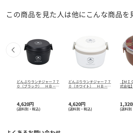
この商品を見た人は他にこんな商品を
どんぶりランチジャー７７
どんぶりランチジャー７７
【ＭＩ
０（ブラック） ＨＢ－４
０（ホワイト） ＨＢ－４
式会社
７３９
７４１
ス Ｌ
4,620円
4,620円
1,32
(送料別・税込)
(送料別・税込)
(送料別
よくあるお問い合わせ