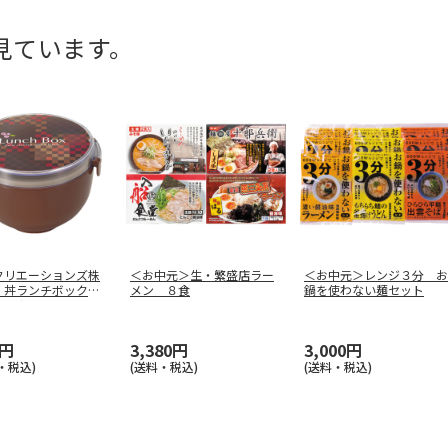
見ています。
クリエーションズ株
＜お中元＞生・繁盛店ラー
＜お中元＞レンジ３分 お
】丼ランチボック
メン ８食
鍋を使わない麺セット
ＡＬＡ
…
0円
3,380円
3,000円
・税込)
(送料・税込)
(送料・税込)