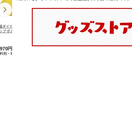
器ダイカットマグ
抗菌食洗機対応 ふ
ふわっとフタタイト
マスコット入
ップ ポムポムプ
わっと弁当箱 530ml
ランチボックス角型
ンクボトル 
ン CHMGD4
水森亜土 PF
…
パペットスンスン
キティ PSPR
R
…
,970円
1,760円
1,485円
3,300円
送料別・税込)
(送料別・税込)
(送料別・税込)
(送料別・税込