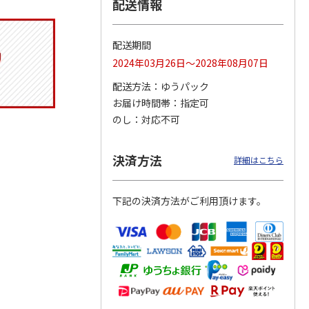
配送情報
配送期間
りドリ
コーデュロイ生地ラ
マスコット付箸・箸
八角形ステンレスマ
2024年03月26日～2028年08月07日
ハロー
ンチバッグ ハロー
置きセット 21cm 干
グボトル 500ml リ
5MC
キティ KCOB2
支箸 ポムポムプ
…
ラックマ リラッ
…
配送方法
ゆうパック
お届け時間帯
指定可
2,200円
1,320円
4,510円
のし
対応不可
)
(送料別・税込)
(送料別・税込)
(送料別・税込)
決済方法
詳細はこちら
下記の決済方法がご利用頂けます。