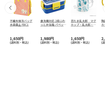
不織布保冷バッグ
食洗機対応 2段ふわ
忍たま乱太郎 マグ
陶
水森亜土 FBC1
っと弁当箱 パペッ
カップ・乱太郎・き
カ
トスンスン PFLW
…
り丸・しんべヱ・山
リ
田伝
…
1,650円
1,980円
1,650円
2
(送料別・税込)
(送料別・税込)
(送料別・税込)
(