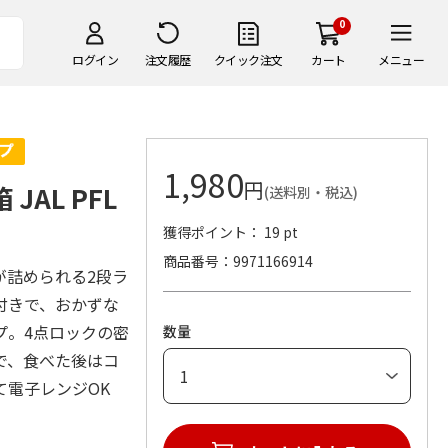
0
ログイン
注文履歴
クイック注文
カート
メニュー
1,980
円
AL PFL
(送料別・税込)
獲得ポイント： 19 pt
商品番号
9971166914
が詰められる2段ラ
付きで、おかずな
プ。4点ロックの密
数量
で、食べた後はコ
て電子レンジOK