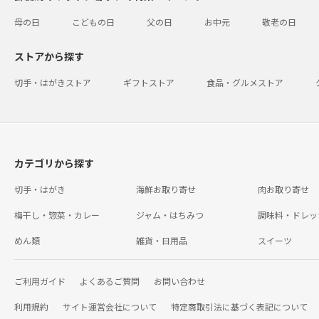
母の日
こどもの日
父の日
お中元
敬老の日
ストアから探す
切手・はがきストア
ギフトストア
食品・グルメストア
カテゴリから探す
切手・はがき
海鮮お取り寄せ
肉お取り寄せ
梅干し・惣菜・カレー
ジャム・はちみつ
調味料・ドレッ
めん類
雑貨・日用品
スイーツ
ご利用ガイド
よくあるご質問
お問い合わせ
利用規約
サイト運営会社について
特定商取引法に基づく表記について