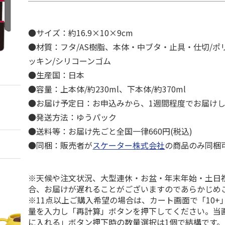
●サイズ：約16.9×10×9cm
●材質：フタ/AS樹脂、本体・中ブタ・止具・仕切/ポ
ッキン/シリコーンゴム
●生産国：日本
●容量：上本体/約230ml、下本体/約370ml
●お届け予定日：お申込みから、1週間程度でお届け
●発送方法：ゆうパック
●送料等：お届け先ごと全国一律660円(税込)
●同梱：販売者が
スケーター株式会社
の商品のみ同梱
※天候や注文状況、大型連休・お盆・年末年始・土日
合、お届けが遅れることがございますのであらかじめ
※11点以上ご購入希望の場合は、カート画面で「10+
量を入力し「再計算」ボタンを押下してください。当
に入れる」ボタン押下時の数量選択は1個で結構です。