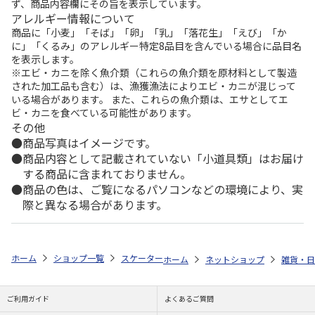
ず、商品内容欄にその旨を表示しています。
アレルギー情報について
商品に「小麦」「そば」「卵」「乳」「落花生」「えび」「か
に」「くるみ」のアレルギー特定8品目を含んでいる場合に品目名
を表示します。
※エビ・カニを除く魚介類（これらの魚介類を原材料として製造
された加工品も含む）は、漁獲漁法によりエビ・カニが混じって
いる場合があります。 また、これらの魚介類は、エサとしてエ
ビ・カニを食べている可能性があります。
その他
商品写真はイメージです。
商品内容として記載されていない「小道具類」はお届け
する商品に含まれておりません。
商品の色は、ご覧になるパソコンなどの環境により、実
際と異なる場合があります。
ホーム
ショップ一覧
スケーター
トラベルセット ミニーマウス TRVS
ホーム
ネットショップ
雑貨・日
ご利用ガイド
よくあるご質問