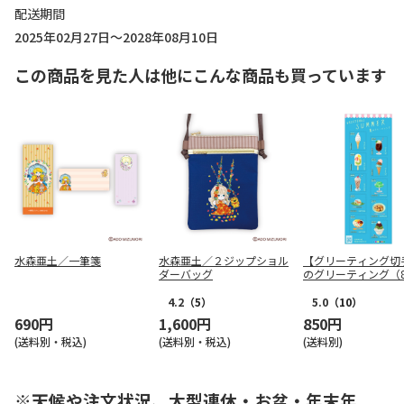
配送期間
2025年02月27日～2028年08月10日
この商品を見た人は他にこんな商品も買っています
水森亜土／一筆箋
水森亜土／２ジップショル
【グリーティング切
ダーバッグ
のグリーティング（8
円）
4.2
（5）
5.0
（10）
690円
1,600円
850円
(送料別・税込)
(送料別・税込)
(送料別)
※天候や注文状況、大型連休・お盆・年末年