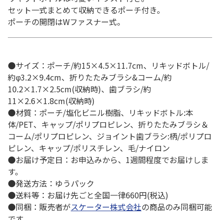
セット一式まとめて収納できるポーチ付き。
ポーチの開閉はWファスナー式。
●サイズ：ポーチ/約15×4.5×11.7cm、リキッドボトル/
約φ3.2×9.4cm、折りたたみブラシ&コーム/約
10.2×1.7×2.5cm(収納時)、歯ブラシ/約
11×2.6×1.8cm(収納時)
●材質：ポーチ/塩化ビニル樹脂、リキッドボトル:本
体/PET、キャップ/ポリプロピレン、折りたたみブラシ＆
コーム/ポリプロピレン、ジョイント歯ブラシ:柄/ポリプロ
ピレン、キャップ/ポリスチレン、毛/ナイロン
●お届け予定日：お申込みから、1週間程度でお届けしま
す。
●発送方法：ゆうパック
●送料等：お届け先ごと全国一律660円(税込)
●同梱：販売者が
スケーター株式会社
の商品のみ同梱可能
です。