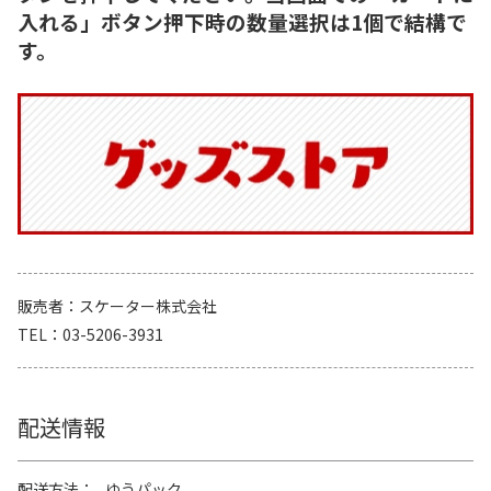
入れる」ボタン押下時の数量選択は1個で結構で
す。
販売者
スケーター株式会社
TEL
03-5206-3931
配送情報
配送方法
ゆうパック