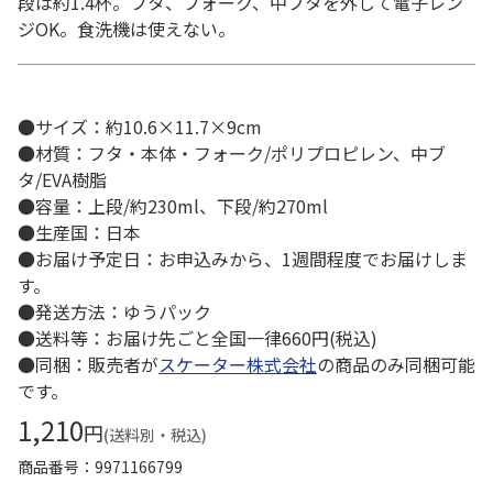
段は約1.4杯。フタ、フォーク、中ブタを外して電子レン
ジOK。食洗機は使えない。
●サイズ：約10.6×11.7×9cm
●材質：フタ・本体・フォーク/ポリプロピレン、中ブ
タ/EVA樹脂
●容量：上段/約230ml、下段/約270ml
●生産国：日本
●お届け予定日：お申込みから、1週間程度でお届けしま
す。
●発送方法：ゆうパック
●送料等：お届け先ごと全国一律660円(税込)
●同梱：販売者が
スケーター株式会社
の商品のみ同梱可能
です。
1,210
円
(送料別・税込)
商品番号
9971166799