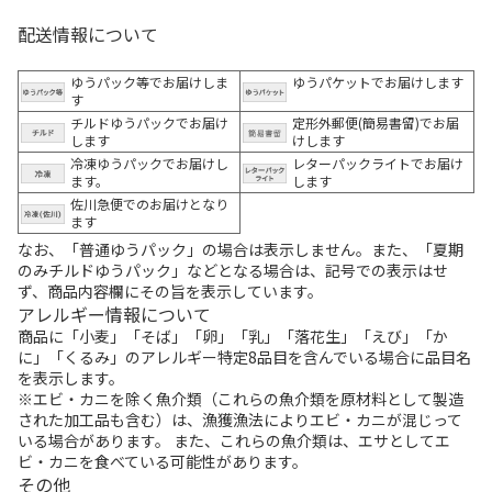
配送情報について
ゆうパック等でお届けしま
ゆうパケットでお届けします
す
チルドゆうパックでお届け
定形外郵便(簡易書留)でお届
します
けします
冷凍ゆうパックでお届けし
レターパックライトでお届け
ます。
します
佐川急便でのお届けとなり
ます
なお、「普通ゆうパック」の場合は表示しません。また、「夏期
のみチルドゆうパック」などとなる場合は、記号での表示はせ
ず、商品内容欄にその旨を表示しています。
アレルギー情報について
商品に「小麦」「そば」「卵」「乳」「落花生」「えび」「か
に」「くるみ」のアレルギー特定8品目を含んでいる場合に品目名
を表示します。
※エビ・カニを除く魚介類（これらの魚介類を原材料として製造
された加工品も含む）は、漁獲漁法によりエビ・カニが混じって
いる場合があります。 また、これらの魚介類は、エサとしてエ
ビ・カニを食べている可能性があります。
その他