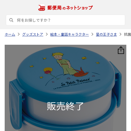
ホーム
グッズストア
絵本・童話キャラクター
星の王子さま
抗菌