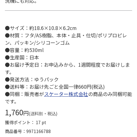
洗機にも対応。
●サイズ：約18.6×10.8×6.2cm
●材質：フタ/AS樹脂、本体・止具・仕切/ポリプロピレ
ン、パッキン/シリコーンゴム
●容量：約530ml
●生産国：日本
●お届け予定日：お申込みから、1週間程度でお届けしま
す。
●発送方法：ゆうパック
●送料等：お届け先ごと全国一律660円(税込)
●同梱：販売者が
スケーター株式会社
の商品のみ同梱可能
です。
1,760
円
(送料別・税込)
獲得ポイント： 17 pt
商品番号
9971166788