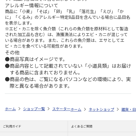
アレルギー情報について
商品に「小麦」「そば」「卵」「乳」「落花生」「えび」「か
に」「くるみ」のアレルギー特定8品目を含んでいる場合に品目名
を表示します。
※エビ・カニを除く魚介類（これらの魚介類を原材料として製造
された加工品も含む）は、漁獲漁法によりエビ・カニが混じって
いる場合があります。 また、これらの魚介類は、エサとしてエ
ビ・カニを食べている可能性があります。
その他
商品写真はイメージです。
商品内容として記載されていない「小道具類」はお届け
する商品に含まれておりません。
商品の色は、ご覧になるパソコンなどの環境により、実
際と異なる場合があります。
ホーム
ショップ一覧
スケーター
抗菌食洗機対応ふわっと弁当箱 ポケモン
ホーム
ネットショップ
雑貨・日
ご利用ガイド
よくあるご質問