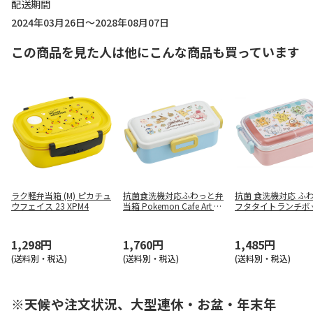
配送期間
2024年03月26日～2028年08月07日
この商品を見た人は他にこんな商品も買っています
ラク軽弁当箱 (M) ピカチュ
抗菌食洗機対応ふわっと弁
抗菌 食洗機対応 ふ
ウフェイス 23 XPM4
当箱 Pokemon Cafe Art PF
フタタイトランチボ
LB6AG
角型 ポケモン Poppi
p RBF3ANAG
1,298円
1,760円
1,485円
(送料別・税込)
(送料別・税込)
(送料別・税込)
※天候や注文状況、大型連休・お盆・年末年