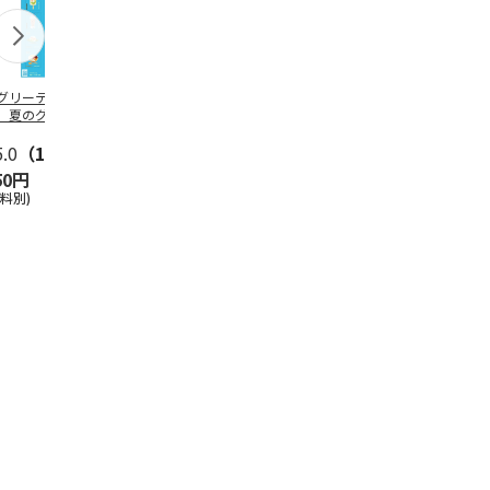
グリーティング切
【グリーティング切
レターパックプラス
＜お中元＞新
】夏のグリーティ
手】夏のグリーティ
（600円）（20部セ
なオールスタ
グ（85円）
ング（110円）
ット）
5.0
（10）
5.0
（17）
4.8
（24）
4.8
（19
50円
1,100円
12,000円
3,780円
送料別)
(送料別)
(送料別)
(送料・税込)