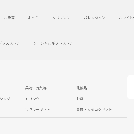
お歳暮
おせち
クリスマス
バレンタイン
ホワイト
グッズストア
ソーシャルギフトストア
果物・野菜等
乳製品
シング
ドリンク
お酒
フラワーギフト
書籍・カタログギフト