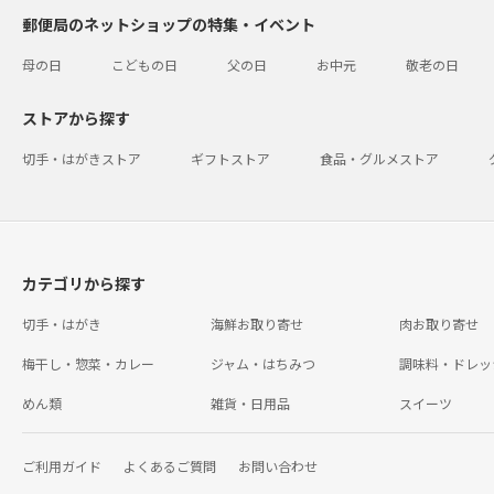
郵便局のネットショップの特集・イベント
母の日
こどもの日
父の日
お中元
敬老の日
ストアから探す
切手・はがきストア
ギフトストア
食品・グルメストア
カテゴリから探す
切手・はがき
海鮮お取り寄せ
肉お取り寄せ
梅干し・惣菜・カレー
ジャム・はちみつ
調味料・ドレッ
めん類
雑貨・日用品
スイーツ
ご利用ガイド
よくあるご質問
お問い合わせ