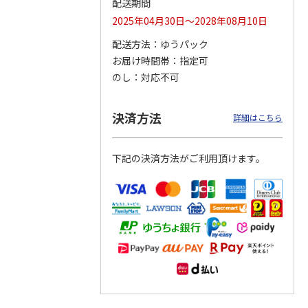
配送期間
2025年04月30日～2028年08月10日
配送方法
ゆうパック
お届け時間帯
指定可
つぶら
【グリーティング切
【グリーティング切
【のり式】110円普
ーズ
手】ハッピーグリー
手】グリーティング
通切手・千鳥（1シ
のし
対応不可
ティング（110円）
（シンプル）（110
ート100枚）
1）
5.0
（2）
円
4.8
…
（11）
4.6
（7）
1,100円
5,500円
11,000円
決済方法
詳細はこちら
(送料別)
(送料別)
(送料別)
下記の決済方法がご利用頂けます。