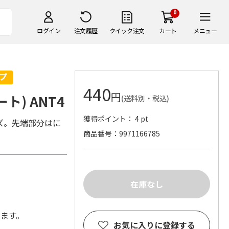
0
ログイン
注文履歴
クイック注文
カート
メニュー
440
円
ト) ANT4
(送料別・税込)
獲得ポイント： 4 pt
ズ。先端部分はに
商品番号
9971166785
します。
お気に入りに登録する