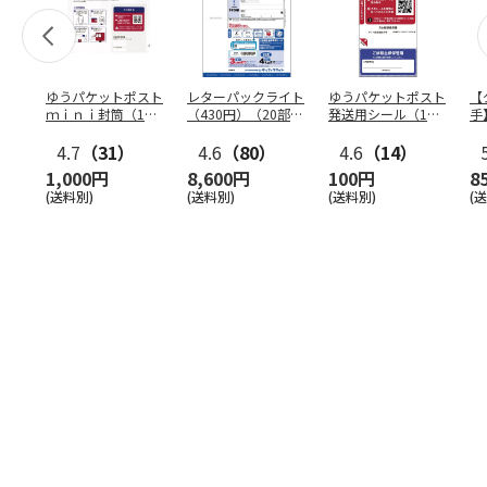
ゆうパケットポスト
レターパックライト
ゆうパケットポスト
【
ｍｉｎｉ封筒（1個
（430円）（20部セ
発送用シール（1個
手
（50枚）セット）
ット）
（20枚）セット）
ン
4.7
（31）
4.6
（80）
4.6
（14）
1,000円
8,600円
100円
8
(送料別)
(送料別)
(送料別)
(