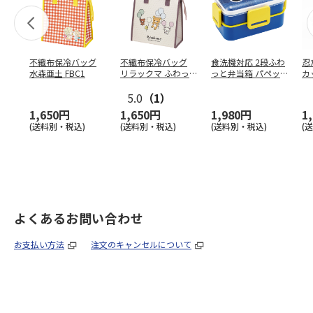
不織布保冷バッグ
不織布保冷バッグ
食洗機対応 2段ふわ
忍
水森亜土 FBC1
リラックマ ふわっ
っと弁当箱 パペッ
カ
と風船 FBC1
トスンスン PFLW
…
り
5.0
（1）
田
1,650円
1,650円
1,980円
1
(送料別・税込)
(送料別・税込)
(送料別・税込)
(
よくあるお問い合わせ
お支払い方法
注文のキャンセルについて