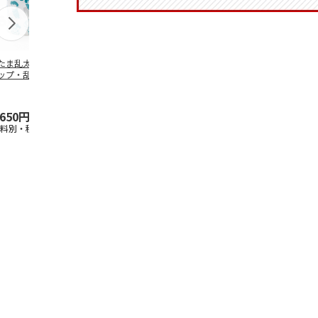
たま乱太郎 マグ
抗菌食洗機対応 ふ
マスコット入りドリ
陶器ダイカッ
ップ・乱太郎・き
わっと弁当箱 530ml
ンクボトル ハロー
カップ ポム
丸・しんべヱ・山
水森亜土 PF
…
キティ PSPR5MC
リン CHMGD
伝
…
,650円
1,760円
3,300円
2,970円
送料別・税込)
(送料別・税込)
(送料別・税込)
(送料別・税込