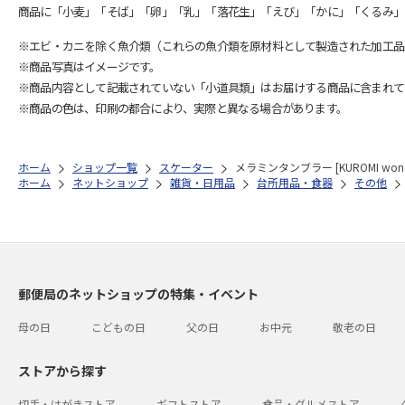
商品に「小麦」「そば」「卵」「乳」「落花生」「えび」「かに」「くるみ」
※エビ・カニを除く魚介類（これらの魚介類を原材料として製造された加工品
※商品写真はイメージです。
※商品内容として記載されていない「小道具類」はお届けする商品に含まれて
※商品の色は、印刷の都合により、実際と異なる場合があります。
ホーム
ショップ一覧
スケーター
メラミンタンブラー [KUROMI wonder
ホーム
ネットショップ
雑貨・日用品
台所用品・食器
その他
郵便局のネットショップの特集・イベント
母の日
こどもの日
父の日
お中元
敬老の日
ストアから探す
切手・はがきストア
ギフトストア
食品・グルメストア