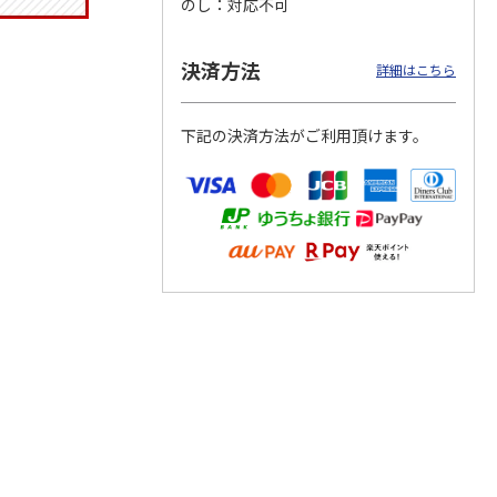
のし
対応不可
決済方法
詳細はこちら
トマグ
コーデュロイ生地ラ
ふわっとフタタイト
八角形ステンレスマ
ポムプ
ンチバッグ ハロー
ランチボックス角型
グボトル 500ml リ
下記の決済方法がご利用頂けます。
4
キティ KCOB2
パペットスンスン
ラックマ リラッ
…
R
…
2,200円
1,485円
4,510円
)
(送料別・税込)
(送料別・税込)
(送料別・税込)