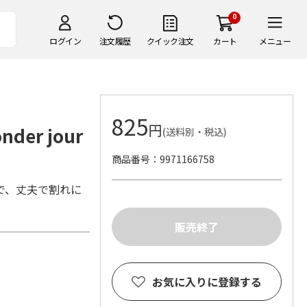
0
ログイン
注文履歴
クイック注文
カート
メニュー
825
円
er jour
(送料別・税込)
商品番号
9971166758
で、丈夫で割れに
お気に入りに登録する