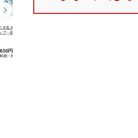
たま乱太郎 マグ
陶器ダイカットマグ
抗菌食洗機対応 ふ
ふわっとフタ
ップ・乱太郎・き
カップ ポムポムプ
わっと弁当箱 530ml
ランチボック
丸・しんべヱ・山
リン CHMGD4
水森亜土 PF
…
パペットスン
伝
…
R
…
,650円
2,970円
1,760円
1,485円
送料別・税込)
(送料別・税込)
(送料別・税込)
(送料別・税込