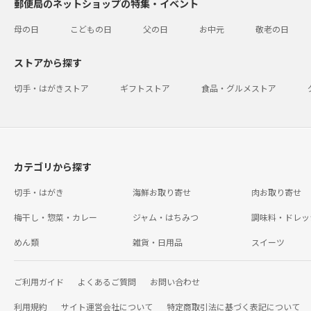
郵便局のネットショップの特集・イベント
母の日
こどもの日
父の日
お中元
敬老の日
ストアから探す
切手・はがきストア
ギフトストア
食品・グルメストア
カテゴリから探す
切手・はがき
海鮮お取り寄せ
肉お取り寄せ
梅干し・惣菜・カレー
ジャム・はちみつ
調味料・ドレッ
めん類
雑貨・日用品
スイーツ
ご利用ガイド
よくあるご質問
お問い合わせ
利用規約
サイト運営会社について
特定商取引法に基づく表記について