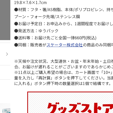
19.8×7.6×1.7cm
●材質：フタ・箸/AS樹脂、本体/ポリプロピレン、持ち
プーン・フォーク先端/ステンレス鋼
●お届け予定日：お申込みから、1週間程度でお届け
●発送方法：ゆうパック
●送料等：お届け先ごと全国一律660円(税込)
●同梱：販売者が
スケーター株式会社
の商品のみ同梱
※天候や注文状況、大型連休・お盆・年末年始・土日
合、お届けが遅れることがございますのであらかじめ
※11点以上ご購入希望の場合は、カート画面で「10+
量を入力し「再計算」ボタンを押下してください。当
に入れる」ボタン押下時の数量選択は1個で結構です。