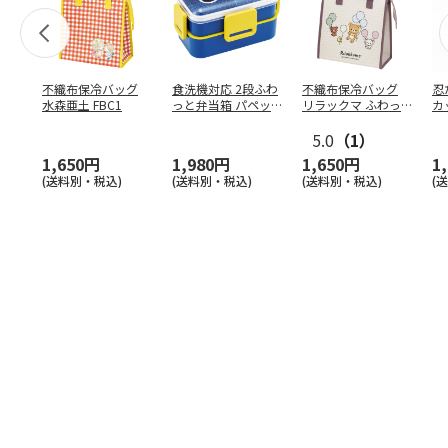
不織布保冷バッグ
食洗機対応 2段ふわ
不織布保冷バッグ
忍
水森亜土 FBC1
っと弁当箱 パペッ
リラックマ ふわっ
カ
トスンスン PFLW
…
と風船 FBC1
り
5.0
（1）
田
1,650円
1,980円
1,650円
1
(送料別・税込)
(送料別・税込)
(送料別・税込)
(