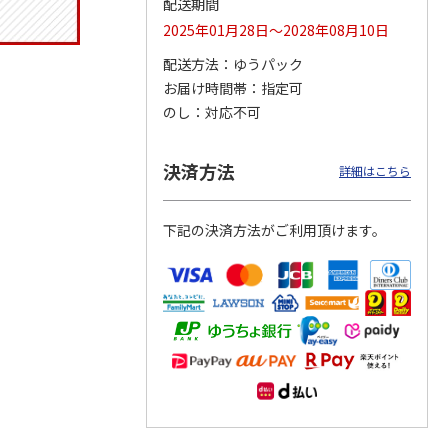
配送期間
2025年01月28日～2028年08月10日
配送方法
ゆうパック
お届け時間帯
指定可
タイト
マスコット入りドリ
コーデュロイ生地ラ
マスコット付箸・箸
ス角型
ンクボトル ハロー
ンチバッグ ハロー
置きセット 21cm 干
のし
対応不可
スン
キティ PSPR5MC
キティ KCOB2
支箸 ポムポムプ
…
3,300円
2,200円
1,320円
決済方法
詳細はこちら
)
(送料別・税込)
(送料別・税込)
(送料別・税込)
下記の決済方法がご利用頂けます。