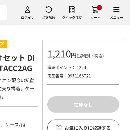
0
ログイン
注文履歴
クイック注文
カート
メニュー
1,210
円
セット DI
(送料別・税込)
 TACC2AG
獲得ポイント： 12 pt
商品番号
9971166721
イオン配合の抗菌
丈夫な構造。ケー
き。
m、ケース/約
お気に入りに登録する