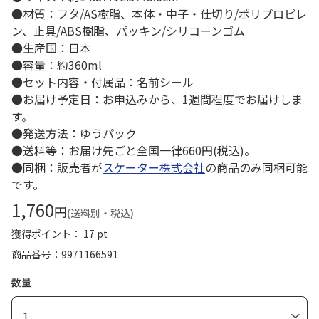
●材質：フタ/AS樹脂、本体・中子・仕切り/ポリプロピレ
ン、止具/ABS樹脂、パッキン/シリコーンゴム
●生産国：日本
●容量：約360ml
●セット内容・付属品：名前シール
●お届け予定日：お申込みから、1週間程度でお届けしま
す。
●発送方法：ゆうパック
●送料等：お届け先ごと全国一律660円(税込)。
●同梱：販売者が
スケーター株式会社
の商品のみ同梱可能
です。
1,760
円
(送料別・税込)
獲得ポイント： 17 pt
商品番号
9971166591
数量
1