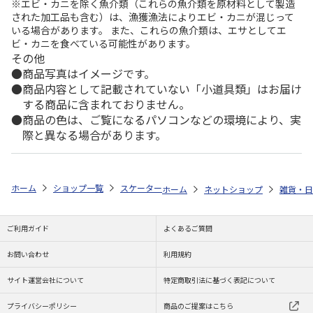
※エビ・カニを除く魚介類（これらの魚介類を原材料として製造
された加工品も含む）は、漁獲漁法によりエビ・カニが混じって
いる場合があります。 また、これらの魚介類は、エサとしてエ
ビ・カニを食べている可能性があります。
その他
商品写真はイメージです。
商品内容として記載されていない「小道具類」はお届け
する商品に含まれておりません。
商品の色は、ご覧になるパソコンなどの環境により、実
際と異なる場合があります。
ホーム
ショップ一覧
スケーター
ソックスシューズ ギフトボックス入り 
ホーム
ネットショップ
雑貨・日
ご利用ガイド
よくあるご質問
お問い合わせ
利用規約
サイト運営会社について
特定商取引法に基づく表記について
プライバシーポリシー
商品のご提案はこちら