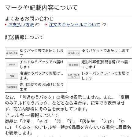
マークや記載内容について
よくあるお問い合わせ
お支払い方法
注文のキャンセルについて
配送情報について
ゆうパック等でお届けしま
ゆうパケットでお届けします
す
チルドゆうパックでお届け
定形外郵便(簡易書留)でお届
します
けします
冷凍ゆうパックでお届けし
レターパックライトでお届け
ます。
します
佐川急便でのお届けとなり
ます
なお、「普通ゆうパック」の場合は表示しません。また、「夏期
のみチルドゆうパック」などとなる場合は、記号での表示はせ
ず、商品内容欄にその旨を表示しています。
アレルギー情報について
商品に「小麦」「そば」「卵」「乳」「落花生」「えび」「か
に」「くるみ」のアレルギー特定8品目を含んでいる場合に品目名
を表示します。