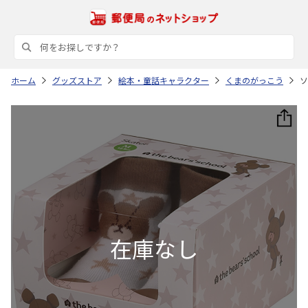
ホーム
グッズストア
絵本・童話キャラクター
くまのがっこう
ソ