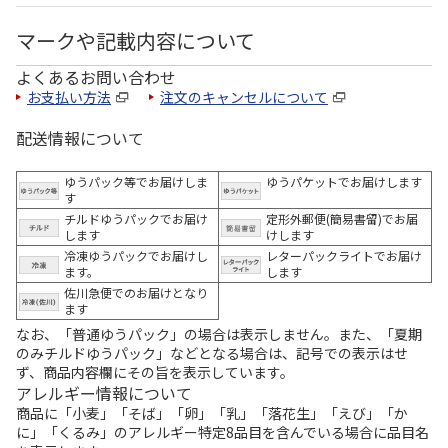
マークや記載内容について
よくあるお問い合わせ
お支払い方法
注文のキャンセルについて
配送情報について
ゆうパック等でお届けしま
ゆうパケットでお届けします
す
チルドゆうパックでお届け
定形外郵便(簡易書留)でお届
します
けします
冷凍ゆうパックでお届けし
レターパックライトでお届け
ます。
します
佐川急便でのお届けとなり
ます
なお、「普通ゆうパック」の場合は表示しません。また、「夏期
のみチルドゆうパック」などとなる場合は、記号での表示はせ
ず、商品内容欄にその旨を表示しています。
アレルギー情報について
商品に「小麦」「そば」「卵」「乳」「落花生」「えび」「か
に」「くるみ」のアレルギー特定8品目を含んでいる場合に品目名