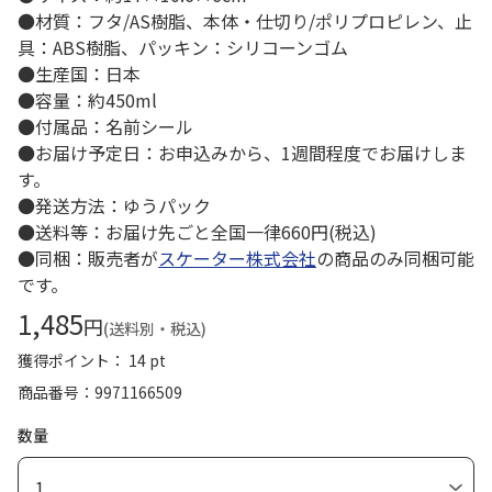
●材質：フタ/AS樹脂、本体・仕切り/ポリプロピレン、止
具：ABS樹脂、パッキン：シリコーンゴム
●生産国：日本
●容量：約450ml
●付属品：名前シール
●お届け予定日：お申込みから、1週間程度でお届けしま
す。
●発送方法：ゆうパック
●送料等：お届け先ごと全国一律660円(税込)
●同梱：販売者が
スケーター株式会社
の商品のみ同梱可能
です。
1,485
円
(送料別・税込)
獲得ポイント： 14 pt
商品番号
9971166509
数量
1