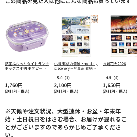
この商品を見た人は他にこんな商品も買っています
抗菌ふわっとタイトランチ
小樽 郷愁の情景 ～nostalg
長岡花火2026
ボックス小判 ポケピース 2
ic scenery～写真家 眞柄利
4 QAF2BAAG
香 vol.2
5.0
（1）
4.5
（4）
1,760円
2,100円
1,650円
(送料別・税込)
(送料別・税込)
(送料別・税込)
※天候や注文状況、大型連休・お盆・年末年
始・土日祝日をはさむ場合、お届けが遅れるこ
とがございますのであらかじめご了承くださ
い。