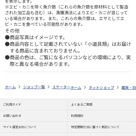
を表示します。
※エビ・カニを除く魚介類（これらの魚介類を原材料として製造
された加工品も含む）は、漁獲漁法によりエビ・カニが混じって
いる場合があります。 また、これらの魚介類は、エサとしてエ
ビ・カニを食べている可能性があります。
その他
商品写真はイメージです。
商品内容として記載されていない「小道具類」はお届け
する商品に含まれておりません。
商品の色は、ご覧になるパソコンなどの環境により、実
際と異なる場合があります。
ホーム
ショップ一覧
スケーター
抗菌ふわっとタイトランチボックス角形 
ホーム
ネットショップ
雑貨・日
ご利用ガイド
よくあるご質問
お問い合わせ
利用規約
サイト運営会社について
特定商取引法に基づく表記について