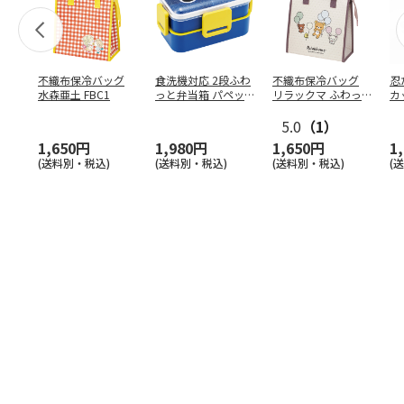
不織布保冷バッグ
食洗機対応 2段ふわ
不織布保冷バッグ
忍
水森亜土 FBC1
っと弁当箱 パペッ
リラックマ ふわっ
カ
トスンスン PFLW
…
と風船 FBC1
り
5.0
（1）
田
1,650円
1,980円
1,650円
1
(送料別・税込)
(送料別・税込)
(送料別・税込)
(