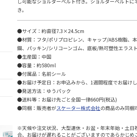
し可能なショルダーベルト付き。ショルダーベルトに
き。
●サイズ：約直径7.3×24.5cm
●材質：フタ/ポリプロピレン、キャップ/ABS樹脂、
鋼、パッキン/シリコーンゴム、底板/熱可塑性エラス
●生産国：中国
●容量：約580ml
●付属品：名前シール
●お届け予定日：お申込みから、1週間程度でお届け
●発送方法：ゆうパック
●送料等：お届け先ごと全国一律660円(税込)
●同梱：販売者が
スケーター株式会社
の商品のみ同梱
※天候や注文状況、大型連休・お盆・年末年始・土日
合、お届けが遅れることがございますのであらかじめ