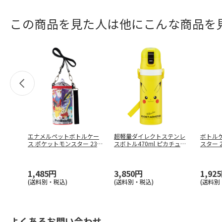
この商品を見た人は他にこんな商品を
エナメルペットボトルケー
超軽量ダイレクトステンレ
ボトル
ス ポケットモンスター 23N
スボトル470ml ピカチュウ
スター 2
P
…
フェ
…
1,485円
3,850円
1,92
(送料別・税込)
(送料別・税込)
(送料別
よくあるお問い合わせ