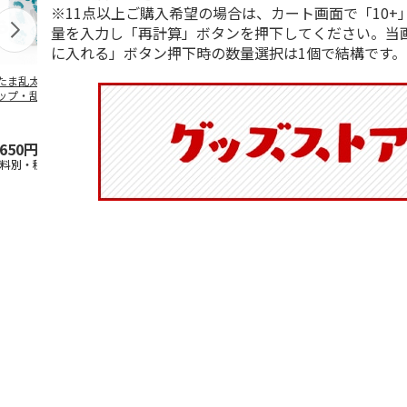
※11点以上ご購入希望の場合は、カート画面で「10+
量を入力し「再計算」ボタンを押下してください。当
に入れる」ボタン押下時の数量選択は1個で結構です。
たま乱太郎 マグ
陶器ダイカットマグ
抗菌食洗機対応 ふ
ふわっとフタ
ップ・乱太郎・き
カップ ポムポムプ
わっと弁当箱 530ml
ランチボック
丸・しんべヱ・山
リン CHMGD4
水森亜土 PF
…
パペットスン
伝
…
R
…
,650円
2,970円
1,760円
1,485円
送料別・税込)
(送料別・税込)
(送料別・税込)
(送料別・税込