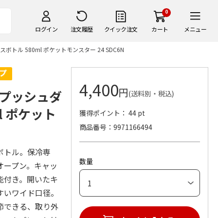
0
ログイン
注文履歴
クイック注文
カート
メニュー
 580ml ポケットモンスター 24 SDC6N
4,400
円
プッシュダ
(送料別・税込)
l ポケット
獲得ポイント： 44 pt
商品番号
9971166494
ボトル。保冷専
数量
オープン。キャッ
能付き。開いたキ
すいワイド口径。
節できる、取り外