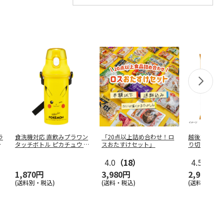
ラ
食洗機対応 直飲みプラワン
「20点以上詰め合わせ！ロ
越後製菓「
ト
タッチボトル ピカチュウ フ
スおたすけセット」
り切り餅」21
ェイ
…
4.0
（18）
4.5
（2）
1,870円
3,980円
2,980円
(送料別・税込)
(送料・税込)
(送料・税込)