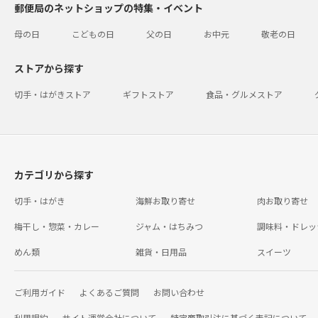
郵便局のネットショップの特集・イベント
母の日
こどもの日
父の日
お中元
敬老の日
ストアから探す
切手・はがきストア
ギフトストア
食品・グルメストア
カテゴリから探す
切手・はがき
海鮮お取り寄せ
肉お取り寄せ
梅干し・惣菜・カレー
ジャム・はちみつ
調味料・ドレッ
めん類
雑貨・日用品
スイーツ
ご利用ガイド
よくあるご質問
お問い合わせ
利用規約
サイト運営会社について
特定商取引法に基づく表記について