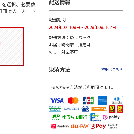
配送情報
」を選択、必要数
画面での「カート
配送期間
タイト
マスコット入りドリ
コーデュロイ生地ラ
マスコット付箸・箸
2024年02月08日～2028年08月07日
ス角型
ンクボトル ハロー
ンチバッグ ハロー
置きセット 21cm 干
スン
キティ PSPR5MC
キティ KCOB2
支箸 ポムポムプ
…
配送方法
ゆうパック
お届け時間帯
指定可
3,300円
2,200円
1,320円
のし
対応不可
)
(送料別・税込)
(送料別・税込)
(送料別・税込)
決済方法
詳細はこちら
下記の決済方法がご利用頂けます。