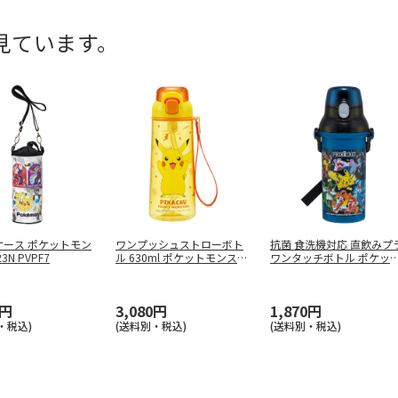
見ています。
ケース ポケットモン
ワンプッシュストローボト
抗菌 食洗機対応 直飲みプ
3N PVPF7
ル 630ml ポケットモンスタ
ワンタッチボトル ポケッ
ー
…
モン
…
5円
3,080円
1,870円
・税込)
(送料別・税込)
(送料別・税込)