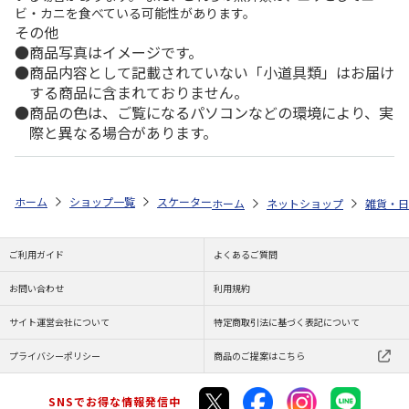
ビ・カニを食べている可能性があります。
その他
商品写真はイメージです。
商品内容として記載されていない「小道具類」はお届け
する商品に含まれておりません。
商品の色は、ご覧になるパソコンなどの環境により、実
際と異なる場合があります。
ホーム
ショップ一覧
スケーター
抗菌食洗機対応スライド式トリオセット 
ホーム
ネットショップ
雑貨・日
ご利用ガイド
よくあるご質問
お問い合わせ
利用規約
サイト運営会社について
特定商取引法に基づく表記について
プライバシーポリシー
商品のご提案はこちら
SNSでお得な情報発信中