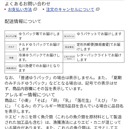
よくあるお問い合わせ
お支払い方法
注文のキャンセルについて
配送情報について
ゆうパック等でお届けしま
ゆうパケットでお届けします
す
チルドゆうパックでお届け
定形外郵便(簡易書留)でお届
します
けします
冷凍ゆうパックでお届けし
レターパックライトでお届け
ます。
します
佐川急便でのお届けとなり
ます
なお、「普通ゆうパック」の場合は表示しません。また、「夏期
のみチルドゆうパック」などとなる場合は、記号での表示はせ
ず、商品内容欄にその旨を表示しています。
アレルギー情報について
商品に「小麦」「そば」「卵」「乳」「落花生」「えび」「か
に」「くるみ」のアレルギー特定8品目を含んでいる場合に品目名
を表示します。
※エビ・カニを除く魚介類（これらの魚介類を原材料として製造
された加工品も含む）は、漁獲漁法によりエビ・カニが混じって
いる場合があります。 また、これらの魚介類は、エサとしてエ