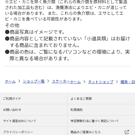
※エビ・カニを除く魚介類（これらの魚介類を原材料として製造
された加工品も含む）は、漁獲漁法によりエビ・カニが混じって
いる場合があります。 また、これらの魚介類は、エサとしてエ
ビ・カニを食べている可能性があります。
その他
商品写真はイメージです。
商品内容として記載されていない「小道具類」はお届け
する商品に含まれておりません。
商品の色は、ご覧になるパソコンなどの環境により、実
際と異なる場合があります。
ホーム
ショップ一覧
スケーター
抗菌シール容器3Pセット パウ・パトロー
ホーム
ネットショップ
雑貨・日
ご利用ガイド
よくあるご質問
お問い合わせ
利用規約
サイト運営会社について
特定商取引法に基づく表記について
プライバシーポリシー
商品のご提案はこちら