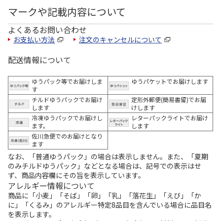
マークや記載内容について
よくあるお問い合わせ
お支払い方法
注文のキャンセルについて
配送情報について
ゆうパック等でお届けしま
ゆうパケットでお届けします
す
チルドゆうパックでお届け
定形外郵便(簡易書留)でお届
します
けします
冷凍ゆうパックでお届けし
レターパックライトでお届け
ます。
します
佐川急便でのお届けとなり
ます
なお、「普通ゆうパック」の場合は表示しません。また、「夏期
のみチルドゆうパック」などとなる場合は、記号での表示はせ
ず、商品内容欄にその旨を表示しています。
アレルギー情報について
商品に「小麦」「そば」「卵」「乳」「落花生」「えび」「か
に」「くるみ」のアレルギー特定8品目を含んでいる場合に品目名
を表示します。