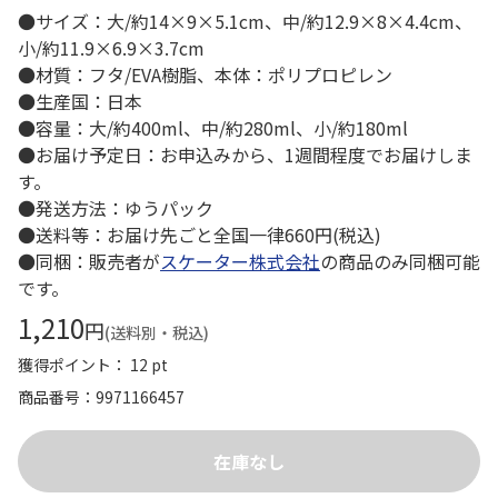
●サイズ：大/約14×9×5.1cm、中/約12.9×8×4.4cm、
小/約11.9×6.9×3.7cm
●材質：フタ/EVA樹脂、本体：ポリプロピレン
●生産国：日本
●容量：大/約400ml、中/約280ml、小/約180ml
●お届け予定日：お申込みから、1週間程度でお届けしま
す。
●発送方法：ゆうパック
●送料等：お届け先ごと全国一律660円(税込)
●同梱：販売者が
スケーター株式会社
の商品のみ同梱可能
です。
1,210
円
(送料別・税込)
獲得ポイント： 12 pt
商品番号
9971166457