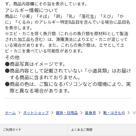
ず、商品内容欄にその旨を表示しています。
アレルギー情報について
商品に「小麦」「そば」「卵」「乳」「落花生」「えび」「か
に」「くるみ」のアレルギー特定8品目を含んでいる場合に品目名
を表示します。
※エビ・カニを除く魚介類（これらの魚介類を原材料として製造
された加工品も含む）は、漁獲漁法によりエビ・カニが混じって
いる場合があります。 また、これらの魚介類は、エサとしてエ
ビ・カニを食べている可能性があります。
その他
商品写真はイメージです。
商品内容として記載されていない「小道具類」はお届け
する商品に含まれておりません。
商品の色は、ご覧になるパソコンなどの環境により、実
際と異なる場合があります。
ホーム
ネットショップ
雑貨・日用品
装身具
靴・はきもの
ソ
ご利用ガイド
よくあるご質問