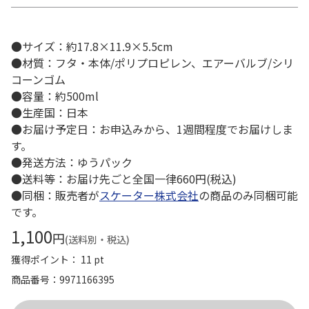
●サイズ：約17.8×11.9×5.5cm
●材質：フタ・本体/ポリプロピレン、エアーバルブ/シリ
コーンゴム
●容量：約500ml
●生産国：日本
●お届け予定日：お申込みから、1週間程度でお届けしま
す。
●発送方法：ゆうパック
●送料等：お届け先ごと全国一律660円(税込)
●同梱：販売者が
スケーター株式会社
の商品のみ同梱可能
です。
1,100
円
(送料別・税込)
獲得ポイント： 11 pt
商品番号
9971166395