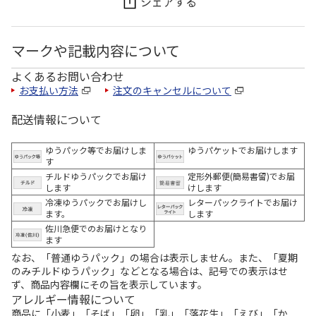
シェアする
マークや記載内容について
よくあるお問い合わせ
お支払い方法
注文のキャンセルについて
配送情報について
ゆうパック等でお届けしま
ゆうパケットでお届けします
す
チルドゆうパックでお届け
定形外郵便(簡易書留)でお届
します
けします
冷凍ゆうパックでお届けし
レターパックライトでお届け
ます。
します
佐川急便でのお届けとなり
ます
なお、「普通ゆうパック」の場合は表示しません。また、「夏期
のみチルドゆうパック」などとなる場合は、記号での表示はせ
ず、商品内容欄にその旨を表示しています。
アレルギー情報について
商品に「小麦」「そば」「卵」「乳」「落花生」「えび」「か