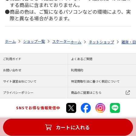
する商品に含まれておりません。
商品の色は、ご覧になるパソコンなどの環境により、実
際と異なる場合があります。
ホーム
ショップ一覧
スケーター
竹箸 21cm Minecraft Creeper ANT4
ホーム
ネットショップ
雑貨・日
ご利用ガイド
よくあるご質問
お問い合わせ
利用規約
サイト運営会社について
特定商取引法に基づく表記について
プライバシーポリシー
商品のご提案はこちら
SNSでお得な情報発信中
カートに入れる
Copyright (C) JAPAN POST Co.,Ltd. All Rights Reserved.