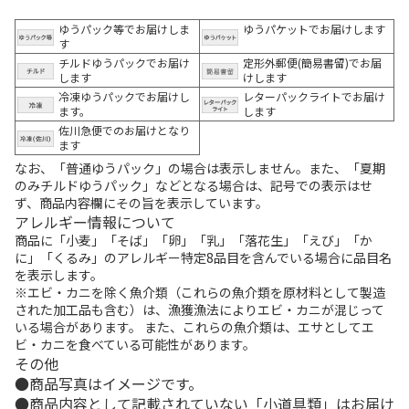
ゆうパック等でお届けしま
ゆうパケットでお届けします
す
チルドゆうパックでお届け
定形外郵便(簡易書留)でお届
します
けします
冷凍ゆうパックでお届けし
レターパックライトでお届け
ます。
します
佐川急便でのお届けとなり
ます
なお、「普通ゆうパック」の場合は表示しません。また、「夏期
のみチルドゆうパック」などとなる場合は、記号での表示はせ
ず、商品内容欄にその旨を表示しています。
アレルギー情報について
商品に「小麦」「そば」「卵」「乳」「落花生」「えび」「か
に」「くるみ」のアレルギー特定8品目を含んでいる場合に品目名
を表示します。
※エビ・カニを除く魚介類（これらの魚介類を原材料として製造
された加工品も含む）は、漁獲漁法によりエビ・カニが混じって
いる場合があります。 また、これらの魚介類は、エサとしてエ
ビ・カニを食べている可能性があります。
その他
商品写真はイメージです。
商品内容として記載されていない「小道具類」はお届け