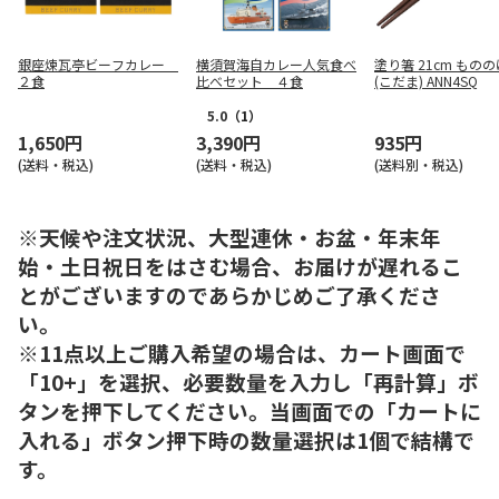
銀座煉瓦亭ビーフカレー
横須賀海自カレー人気食べ
塗り箸 21cm もの
２食
比べセット ４食
(こだま) ANN4SQ
5.0
（1）
1,650円
3,390円
935円
(送料・税込)
(送料・税込)
(送料別・税込)
※天候や注文状況、大型連休・お盆・年末年
始・土日祝日をはさむ場合、お届けが遅れるこ
とがございますのであらかじめご了承くださ
い。
※11点以上ご購入希望の場合は、カート画面で
「10+」を選択、必要数量を入力し「再計算」ボ
タンを押下してください。当画面での「カートに
入れる」ボタン押下時の数量選択は1個で結構で
す。