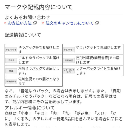
マークや記載内容について
よくあるお問い合わせ
お支払い方法
注文のキャンセルについて
配送情報について
ゆうパック等でお届けしま
ゆうパケットでお届けします
す
チルドゆうパックでお届け
定形外郵便(簡易書留)でお届
します
けします
冷凍ゆうパックでお届けし
レターパックライトでお届け
ます。
します
佐川急便でのお届けとなり
ます
なお、「普通ゆうパック」の場合は表示しません。また、「夏期
のみチルドゆうパック」などとなる場合は、記号での表示はせ
ず、商品内容欄にその旨を表示しています。
アレルギー情報について
商品に「小麦」「そば」「卵」「乳」「落花生」「えび」「か
に」「くるみ」のアレルギー特定8品目を含んでいる場合に品目名
を表示します。