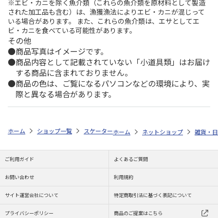
※エビ・カニを除く魚介類（これらの魚介類を原材料として製造
された加工品も含む）は、漁獲漁法によりエビ・カニが混じって
いる場合があります。 また、これらの魚介類は、エサとしてエ
ビ・カニを食べている可能性があります。
その他
商品写真はイメージです。
商品内容として記載されていない「小道具類」はお届け
する商品に含まれておりません。
商品の色は、ご覧になるパソコンなどの環境により、実
際と異なる場合があります。
ホーム
ショップ一覧
スケーター
コンビニコーヒーステンレスタンブラー M 400
ホーム
ネットショップ
雑貨・日
ご利用ガイド
よくあるご質問
お問い合わせ
利用規約
サイト運営会社について
特定商取引法に基づく表記について
プライバシーポリシー
商品のご提案はこちら