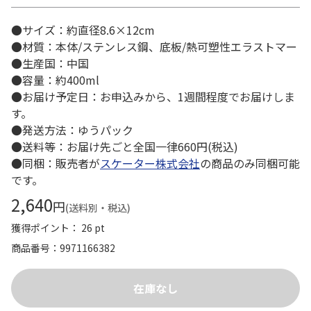
●サイズ：約直径8.6×12cm
●材質：本体/ステンレス鋼、底板/熱可塑性エラストマー
●生産国：中国
●容量：約400ml
●お届け予定日：お申込みから、1週間程度でお届けしま
す。
●発送方法：ゆうパック
●送料等：お届け先ごと全国一律660円(税込)
●同梱：販売者が
スケーター株式会社
の商品のみ同梱可能
です。
2,640
円
(送料別・税込)
獲得ポイント： 26 pt
商品番号
9971166382