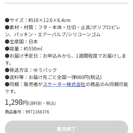
●サイズ：約16×12.6×6.4cm
●素材・材質：フタ・本体・仕切・止具/ポリプロピレ
ン、パッキン・エアーバルブ/シリコーンゴム
●生産国：日本
●容量：約550ml
●お届け予定日：お申込みから、1週間程度でお届けしま
す。
●発送方法：ゆうパック
●送料等：お届け先ごと全国一律660円(税込)
●同梱：販売者が
スケーター株式会社
の商品のみ同梱可能
です。
1,298
円
(送料別・税込)
商品番号
9971166376