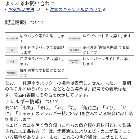
よくあるお問い合わせ
お支払い方法
注文のキャンセルについて
配送情報について
ゆうパック等でお届けしま
ゆうパケットでお届けします
す
チルドゆうパックでお届け
定形外郵便(簡易書留)でお届
します
けします
冷凍ゆうパックでお届けし
レターパックライトでお届け
ます。
します
佐川急便でのお届けとなり
ます
なお、「普通ゆうパック」の場合は表示しません。また、「夏期
のみチルドゆうパック」などとなる場合は、記号での表示はせ
ず、商品内容欄にその旨を表示しています。
アレルギー情報について
商品に「小麦」「そば」「卵」「乳」「落花生」「えび」「か
に」「くるみ」のアレルギー特定8品目を含んでいる場合に品目名
を表示します。
※エビ・カニを除く魚介類（これらの魚介類を原材料として製造
された加工品も含む）は、漁獲漁法によりエビ・カニが混じって
いる場合があります。 また、これらの魚介類は、エサとしてエ