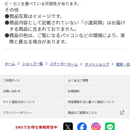
ビ・カニを食べている可能性があります。
その他
商品写真はイメージです。
商品内容として記載されていない「小道具類」はお届け
する商品に含まれておりません。
商品の色は、ご覧になるパソコンなどの環境により、実
際と異なる場合があります。
ホーム
ショップ一覧
スケーター
ラク軽弁当箱 (M) Minecraft Explore
ホーム
ネットショップ
雑貨・日
ご利用ガイド
よくあるご質問
お問い合わせ
利用規約
サイト運営会社について
特定商取引法に基づく表記について
プライバシーポリシー
商品のご提案はこちら
SNSでお得な情報発信中