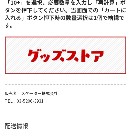
「10+」を選択、必要数量を入力し「再計算」ボ
タンを押下してください。当画面での「カートに
入れる」ボタン押下時の数量選択は1個で結構で
す。
販売者
スケーター株式会社
TEL
03-5206-3931
配送情報