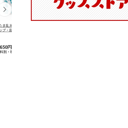
たま乱太郎 マグ
抗菌食洗機対応 ふ
陶器ダイカットマグ
マスコット入
ップ・乱太郎・き
わっと弁当箱 530ml
カップ ポムポムプ
ンクボトル 
丸・しんべヱ・山
水森亜土 PF
…
リン CHMGD4
キティ PSPR
伝
…
,650円
1,760円
2,970円
3,300円
送料別・税込)
(送料別・税込)
(送料別・税込)
(送料別・税込