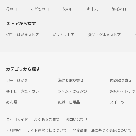
母の日
こどもの日
父の日
お中元
敬老の日
ストアから探す
切手・はがきストア
ギフトストア
食品・グルメストア
カテゴリから探す
切手・はがき
海鮮お取り寄せ
肉お取り寄せ
梅干し・惣菜・カレー
ジャム・はちみつ
調味料・ドレッ
めん類
雑貨・日用品
スイーツ
ご利用ガイド
よくあるご質問
お問い合わせ
利用規約
サイト運営会社について
特定商取引法に基づく表記について