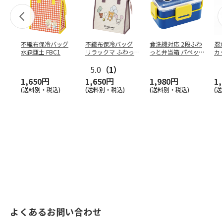
不織布保冷バッグ
不織布保冷バッグ
食洗機対応 2段ふわ
忍
水森亜土 FBC1
リラックマ ふわっ
っと弁当箱 パペッ
カ
と風船 FBC1
トスンスン PFLW
…
り
5.0
（1）
田
1,650円
1,650円
1,980円
1
(送料別・税込)
(送料別・税込)
(送料別・税込)
(
よくあるお問い合わせ