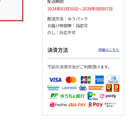
配送期間
2024年01月20日～2028年08月07日
配送方法
ゆうパック
お届け時間帯
指定可
りドリ
ふわっとフタタイト
コーデュロイ生地ラ
八角形ステンレスマ
ハロー
ランチボックス角型
ンチバッグ ハロー
グボトル 500ml リ
のし
対応不可
5MC
パペットスンスン
キティ KCOB2
ラックマ リラッ
…
R
…
1,485円
2,200円
4,510円
決済方法
詳細はこちら
)
(送料別・税込)
(送料別・税込)
(送料別・税込)
下記の決済方法がご利用頂けます。