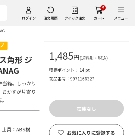
0
ログイン
注文履歴
クイック注文
カート
メニュー
AG
1,485
円
ス角形 ジ
(送料別・税込)
ANAG
獲得ポイント： 14 pt
商品番号
9971166327
弁当箱。しっかり
。おかずが片寄り
応。
止具：ABS樹
お気に入りに登録する