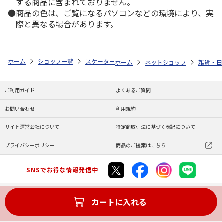
する商品に含まれておりません。
商品の色は、ご覧になるパソコンなどの環境により、実
際と異なる場合があります。
ホーム
ショップ一覧
スケーター
竹箸 21cm ポチャッコ いつもいっ
ホーム
ネットショップ
雑貨・日
ご利用ガイド
よくあるご質問
お問い合わせ
利用規約
サイト運営会社について
特定商取引法に基づく表記について
プライバシーポリシー
商品のご提案はこちら
SNSでお得な情報発信中
カートに入れる
Copyright (C) JAPAN POST Co.,Ltd. All Rights Reserved.