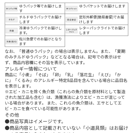
ゆうパック等でお届けしま
ゆうパケットでお届けします
す
チルドゆうパックでお届け
定形外郵便(簡易書留)でお届
します
けします
冷凍ゆうパックでお届けし
レターパックライトでお届け
ます。
します
佐川急便でのお届けとなり
ます
なお、「普通ゆうパック」の場合は表示しません。また、「夏期
のみチルドゆうパック」などとなる場合は、記号での表示はせ
ず、商品内容欄にその旨を表示しています。
アレルギー情報について
商品に「小麦」「そば」「卵」「乳」「落花生」「えび」「か
に」「くるみ」のアレルギー特定8品目を含んでいる場合に品目名
を表示します。
※エビ・カニを除く魚介類（これらの魚介類を原材料として製造
された加工品も含む）は、漁獲漁法によりエビ・カニが混じって
いる場合があります。 また、これらの魚介類は、エサとしてエ
ビ・カニを食べている可能性があります。
その他
商品写真はイメージです。
商品内容として記載されていない「小道具類」はお届け