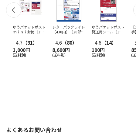
ゆうパケットポスト
レターパックライト
ゆうパケットポスト
【
ｍｉｎｉ封筒（1個
（430円）（20部セ
発送用シール（1個
手
（50枚）セット）
ット）
（20枚）セット）
ン
4.7
（31）
4.6
（80）
4.6
（14）
1,000円
8,600円
100円
8
(送料別)
(送料別)
(送料別)
(
よくあるお問い合わせ