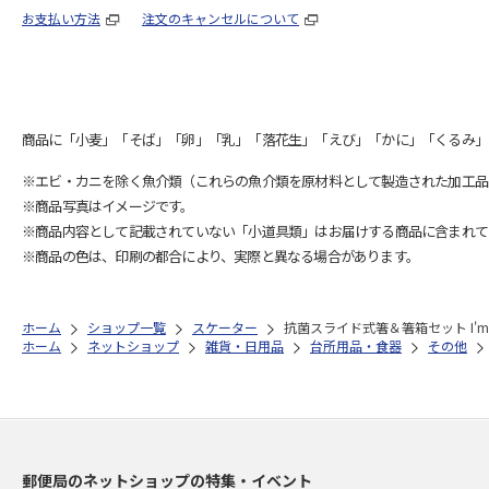
お支払い方法
注文のキャンセルについて
商品に「小麦」「そば」「卵」「乳」「落花生」「えび」「かに」「くるみ」
※エビ・カニを除く魚介類（これらの魚介類を原材料として製造された加工品
※商品写真はイメージです。
※商品内容として記載されていない「小道具類」はお届けする商品に含まれて
※商品の色は、印刷の都合により、実際と異なる場合があります。
ホーム
ショップ一覧
スケーター
抗菌スライド式箸＆箸箱セット I'm D
ホーム
ネットショップ
雑貨・日用品
台所用品・食器
その他
郵便局のネットショップの特集・イベント