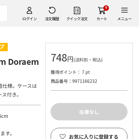
0
ログイン
注文履歴
クイック注文
カート
メニュー
748
円
 Doraem
(送料別・税込)
獲得ポイント： 7 pt
商品番号
9971166232
菌仕様。ケースは
ース付き。
5cm
します。
お気に入りに登録する