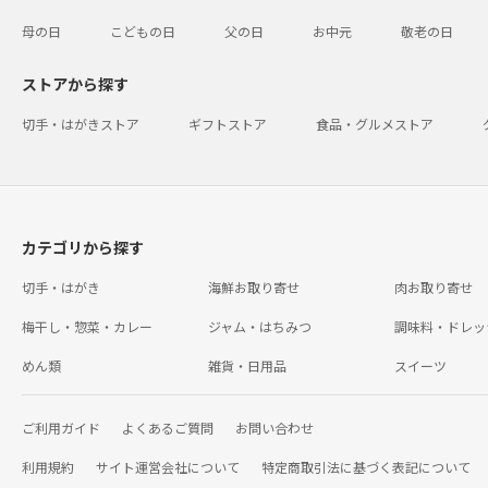
母の日
こどもの日
父の日
お中元
敬老の日
ストアから探す
切手・はがきストア
ギフトストア
食品・グルメストア
カテゴリから探す
切手・はがき
海鮮お取り寄せ
肉お取り寄せ
梅干し・惣菜・カレー
ジャム・はちみつ
調味料・ドレッ
めん類
雑貨・日用品
スイーツ
ご利用ガイド
よくあるご質問
お問い合わせ
利用規約
サイト運営会社について
特定商取引法に基づく表記について