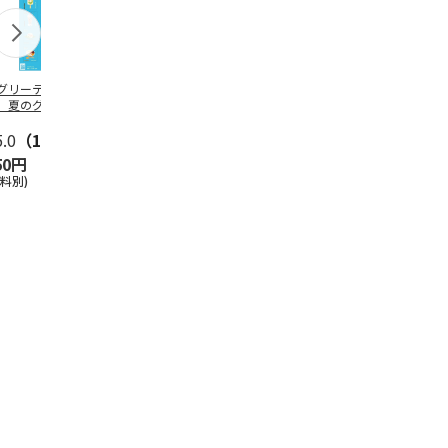
グリーティング切
【グリーティング切
レターパックプラス
＜お中元＞新
】夏のグリーティ
手】夏のグリーティ
（600円）（20部セ
なオールスタ
グ（85円）
ング（110円）
ット）
5.0
（10）
5.0
（17）
4.8
（24）
4.8
（19
50円
1,100円
12,000円
3,780円
送料別)
(送料別)
(送料別)
(送料・税込)