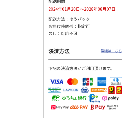
配送期間
2024年01月20日～2028年08月07日
配送方法
ゆうパック
お届け時間帯
指定可
つぶら
【グリーティング切
【グリーティング切
【のり式】110円普
ーズ
手】ハッピーグリー
手】グリーティング
通切手・千鳥（1シ
のし
対応不可
ティング（110円）
（シンプル）（110
ート100枚）
1）
5.0
（2）
円
4.8
…
（11）
4.6
（7）
1,100円
5,500円
11,000円
決済方法
詳細はこちら
(送料別)
(送料別)
(送料別)
下記の決済方法がご利用頂けます。