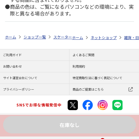
商品の色は、ご覧になるパソコンなどの環境により、実
際と異なる場合があります。
ホーム
ショップ一覧
スケーター
竹箸 21cm メタモン ANT4
ホーム
ネットショップ
雑貨・日
ご利用ガイド
よくあるご質問
お問い合わせ
利用規約
サイト運営会社について
特定商取引法に基づく表記について
プライバシーポリシー
商品のご提案はこちら
SNSでお得な情報発信中
在庫なし
Copyright (C) JAPAN POST Co.,Ltd. All Rights Reserved.