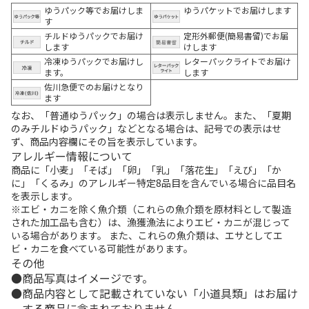
ゆうパック等でお届けしま
ゆうパケットでお届けします
す
チルドゆうパックでお届け
定形外郵便(簡易書留)でお届
します
けします
冷凍ゆうパックでお届けし
レターパックライトでお届け
ます。
します
佐川急便でのお届けとなり
ます
なお、「普通ゆうパック」の場合は表示しません。また、「夏期
のみチルドゆうパック」などとなる場合は、記号での表示はせ
ず、商品内容欄にその旨を表示しています。
アレルギー情報について
商品に「小麦」「そば」「卵」「乳」「落花生」「えび」「か
に」「くるみ」のアレルギー特定8品目を含んでいる場合に品目名
を表示します。
※エビ・カニを除く魚介類（これらの魚介類を原材料として製造
された加工品も含む）は、漁獲漁法によりエビ・カニが混じって
いる場合があります。 また、これらの魚介類は、エサとしてエ
ビ・カニを食べている可能性があります。
その他
商品写真はイメージです。
商品内容として記載されていない「小道具類」はお届け
する商品に含まれておりません。