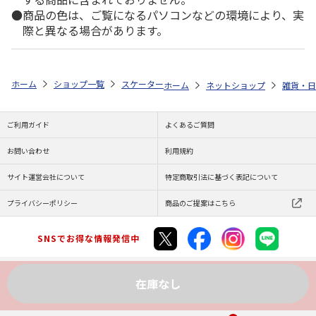
商品の色は、ご覧になるパソコンなどの環境により、実
際と異なる場合があります。
ホーム
ショップ一覧
スケーター
竹箸 21cm ピカチュウ ANT4
ホーム
ネットショップ
雑貨・日
ご利用ガイド
よくあるご質問
お問い合わせ
利用規約
サイト運営会社について
特定商取引法に基づく表記について
プライバシーポリシー
商品のご提案はこちら
SNSでお得な情報発信中
在庫なし
Copyright (C) JAPAN POST Co.,Ltd. All Rights Reserved.