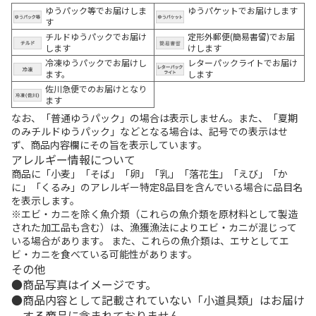
ゆうパック等でお届けしま
ゆうパケットでお届けします
す
チルドゆうパックでお届け
定形外郵便(簡易書留)でお届
します
けします
冷凍ゆうパックでお届けし
レターパックライトでお届け
ます。
します
佐川急便でのお届けとなり
ます
なお、「普通ゆうパック」の場合は表示しません。また、「夏期
のみチルドゆうパック」などとなる場合は、記号での表示はせ
ず、商品内容欄にその旨を表示しています。
アレルギー情報について
商品に「小麦」「そば」「卵」「乳」「落花生」「えび」「か
に」「くるみ」のアレルギー特定8品目を含んでいる場合に品目名
を表示します。
※エビ・カニを除く魚介類（これらの魚介類を原材料として製造
された加工品も含む）は、漁獲漁法によりエビ・カニが混じって
いる場合があります。 また、これらの魚介類は、エサとしてエ
ビ・カニを食べている可能性があります。
その他
商品写真はイメージです。
商品内容として記載されていない「小道具類」はお届け
する商品に含まれておりません。