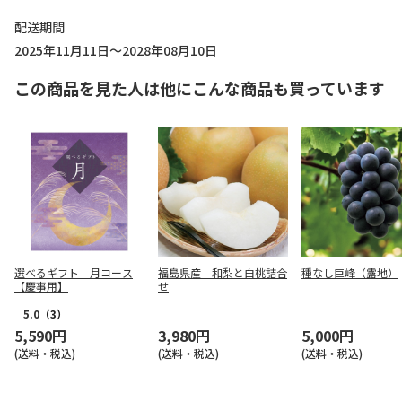
配送期間
2025年11月11日～2028年08月10日
この商品を見た人は他にこんな商品も買っています
選べるギフト 月コース
福島県産 和梨と白桃詰合
種なし巨峰（露地）
【慶事用】
せ
5.0
（3）
5,590円
3,980円
5,000円
(送料・税込)
(送料・税込)
(送料・税込)