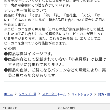
のみチルドゆうパック」などとなる場合は、記号での表示はせ
ず、商品内容欄にその旨を表示しています。
アレルギー情報について
商品に「小麦」「そば」「卵」「乳」「落花生」「えび」「か
に」「くるみ」のアレルギー特定8品目を含んでいる場合に品目名
を表示します。
※エビ・カニを除く魚介類（これらの魚介類を原材料として製造
された加工品も含む）は、漁獲漁法によりエビ・カニが混じって
いる場合があります。 また、これらの魚介類は、エサとしてエ
ビ・カニを食べている可能性があります。
その他
商品写真はイメージです。
商品内容として記載されていない「小道具類」はお届け
する商品に含まれておりません。
商品の色は、ご覧になるパソコンなどの環境により、実
際と異なる場合があります。
ホーム
ショップ一覧
スケーター
抗菌 電子レンジ・食洗機対応茶わん ポケモ
ホーム
ネットショップ
雑貨・日
ご利用ガイド
よくあるご質問