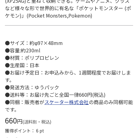
(XP25AG)と重ねて収納できる。ゲームやアニメ、グッズ
など様々な形で世界的に有名な「ポケットモンスター (ポ
ケモン)」(Pocket Monsters,Pokemon)
●サイズ：約φ97×48mm
●容量:約230ml
●材質：ポリプロピレン
●生産国：日本
●お届け予定日：お申込みから、1週間程度でお届けしま
す。
●発送方法：ゆうパック
●送料等：お届け先ごと全国一律660円(税込)
●同梱：販売者が
スケーター株式会社
の商品のみ同梱可能
です。
660
円
(送料別・税込)
獲得ポイント： 6 pt