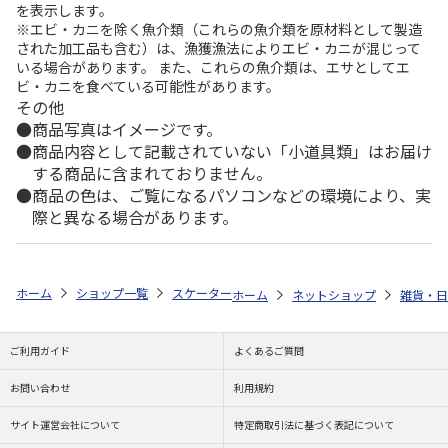
を表示します。
※エビ・カニを除く魚介類（これらの魚介類を原材料として製造
された加工品も含む）は、漁獲漁法によりエビ・カニが混じって
いる場合があります。 また、これらの魚介類は、エサとしてエ
ビ・カニを食べている可能性があります。
その他
商品写真はイメージです。
商品内容として記載されていない「小道具類」はお届け
する商品に含まれておりません。
商品の色は、ご覧になるパソコンなどの環境により、実
際と異なる場合があります。
ホーム
ショップ一覧
スケーター
抗菌食洗機対応直飲プラワンタッチボトル
ホーム
ネットショップ
雑貨・日
ご利用ガイド
よくあるご質問
お問い合わせ
利用規約
サイト運営会社について
特定商取引法に基づく表記について