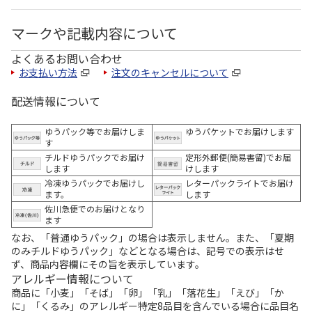
マークや記載内容について
よくあるお問い合わせ
お支払い方法
注文のキャンセルについて
配送情報について
ゆうパック等でお届けしま
ゆうパケットでお届けします
す
チルドゆうパックでお届け
定形外郵便(簡易書留)でお届
します
けします
冷凍ゆうパックでお届けし
レターパックライトでお届け
ます。
します
佐川急便でのお届けとなり
ます
なお、「普通ゆうパック」の場合は表示しません。また、「夏期
のみチルドゆうパック」などとなる場合は、記号での表示はせ
ず、商品内容欄にその旨を表示しています。
アレルギー情報について
商品に「小麦」「そば」「卵」「乳」「落花生」「えび」「か
に」「くるみ」のアレルギー特定8品目を含んでいる場合に品目名