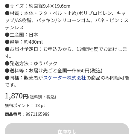
●サイズ：約直径9.4×19.6cm
●材質：本体・フタ・ベルト止め/ポリプロピレン、キャ
ップ/AS樹脂、パッキン/シリコーンゴム、バネ・ピン：ス
テンレス
●生産国：日本
●容量：約480ml
●お届け予定日：お申込みから、1週間程度でお届けしま
す。
●発送方法：ゆうパック
●送料等：お届け先ごと全国一律660円(税込)
●同梱：販売者が
スケーター株式会社
の商品のみ同梱可能
です。
1,870
円
(送料別・税込)
獲得ポイント： 18 pt
商品番号
9971165989