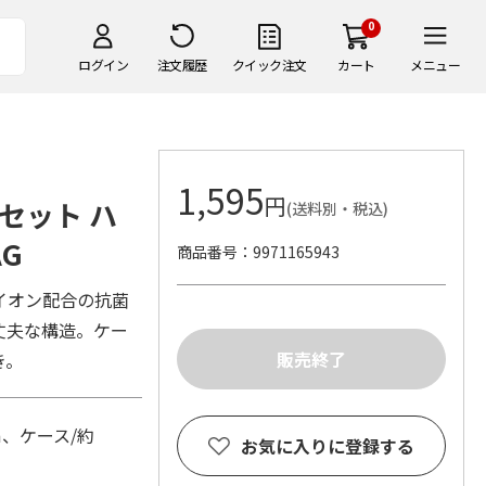
0
ログイン
注文履歴
クイック注文
カート
メニュー
1,595
円
セット ハ
(送料別・税込)
AG
商品番号
9971165943
イオン配合の抗菌
丈夫な構造。ケー
き。
m、ケース/約
お気に入りに登録する