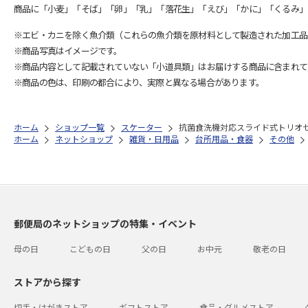
商品に「小麦」「そば」「卵」「乳」「落花生」「えび」「かに」「くるみ」
※エビ・カニを除く魚介類（これらの魚介類を原材料として製造された加工品
※商品写真はイメージです。
※商品内容として記載されていない「小道具類」はお届けする商品に含まれて
※商品の色は、印刷の都合により、実際と異なる場合があります。
ホーム
ショップ一覧
スケーター
抗菌食洗機対応スライド式トリオセッ
ホーム
ネットショップ
雑貨・日用品
台所用品・食器
その他
郵便局のネットショップの特集・イベント
母の日
こどもの日
父の日
お中元
敬老の日
ストアから探す
切手・はがきストア
ギフトストア
食品・グルメストア