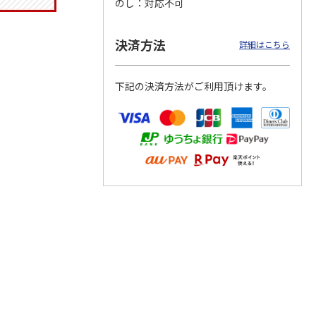
のし
対応不可
決済方法
詳細はこちら
りドリ
ふわっとフタタイト
コーデュロイ生地ラ
八角形ステンレスマ
ハロー
ランチボックス角型
ンチバッグ ハロー
グボトル 500ml リ
下記の決済方法がご利用頂けます。
5MC
パペットスンスン
キティ KCOB2
ラックマ リラッ
…
R
…
1,485円
2,200円
4,510円
)
(送料別・税込)
(送料別・税込)
(送料別・税込)