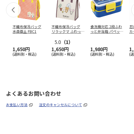
不織布保冷バッグ
不織布保冷バッグ
食洗機対応 2段ふわ
忍
水森亜土 FBC1
リラックマ ふわっ
っと弁当箱 パペッ
カ
と風船 FBC1
トスンスン PFLW
…
り
5.0
（1）
田
1,650円
1,650円
1,980円
1
(送料別・税込)
(送料別・税込)
(送料別・税込)
(
よくあるお問い合わせ
お支払い方法
注文のキャンセルについて