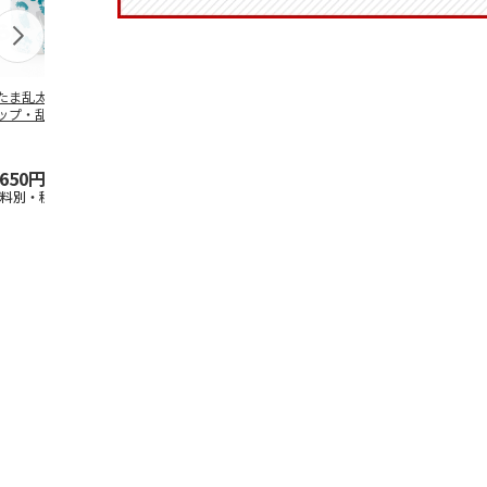
たま乱太郎 マグ
抗菌食洗機対応 ふ
陶器ダイカットマグ
マスコット入
ップ・乱太郎・き
わっと弁当箱 530ml
カップ ポムポムプ
ンクボトル 
丸・しんべヱ・山
水森亜土 PF
…
リン CHMGD4
キティ PSPR
伝
…
,650円
1,760円
2,970円
3,300円
送料別・税込)
(送料別・税込)
(送料別・税込)
(送料別・税込