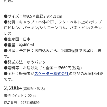
付き。
●サイズ：約9.5×直径7.9×21cm
●材質：キャップ・本体/PET、フタ・ベルト止め/ポリプ
ロピレン、パッキン/シリコーンゴム、バネ・ピン/ステン
レス
●生産国：日本
●容量：約480ml
●お届け予定日：お申込みから、1週間程度でお届けしま
す。
●発送方法：ゆうパック
●送料等：お届け先ごと全国一律660円(税込)
●同梱：販売者が
スケーター株式会社
の商品のみ同梱可能
です。
2,200
円
(送料別・税込)
獲得ポイント： 22 pt
商品番号
9971165899