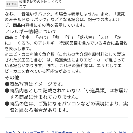
佐川急便でのお届けとなり
ます
なお、「普通ゆうパック」の場合は表示しません。また、「夏期
のみチルドゆうパック」などとなる場合は、記号での表示はせ
ず、商品内容欄にその旨を表示しています。
アレルギー情報について
商品に「小麦」「そば」「卵」「乳」「落花生」「えび」「か
に」「くるみ」のアレルギー特定8品目を含んでいる場合に品目名
を表示します。
※エビ・カニを除く魚介類（これらの魚介類を原材料として製造
された加工品も含む）は、漁獲漁法によりエビ・カニが混じって
いる場合があります。 また、これらの魚介類は、エサとしてエ
ビ・カニを食べている可能性があります。
その他
商品写真はイメージです。
商品内容として記載されていない「小道具類」はお届け
する商品に含まれておりません。
商品の色は、ご覧になるパソコンなどの環境により、実
際と異なる場合があります。
ホーム
ショップ一覧
スケーター
食洗機対応直飲みプラ製ワンタッチクリア
ホーム
ネットショップ
雑貨・日