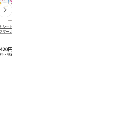
キシードサム ゴ
けろけろけろっぴ
レジャーシート(S)
ハローキティ
フマーカー
ゴルフマーカー
となりのトトロ (ネ
ック） ボー
コバス) VS1
チ
,420円
2,420円
825円
2,530円
送料・税込)
(送料・税込)
(送料別・税込)
(送料・税込)