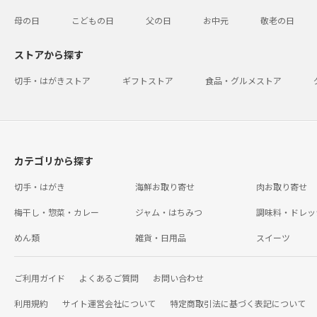
母の日
こどもの日
父の日
お中元
敬老の日
ストアから探す
切手・はがきストア
ギフトストア
食品・グルメストア
カテゴリから探す
切手・はがき
海鮮お取り寄せ
肉お取り寄せ
梅干し・惣菜・カレー
ジャム・はちみつ
調味料・ドレッ
めん類
雑貨・日用品
スイーツ
ご利用ガイド
よくあるご質問
お問い合わせ
利用規約
サイト運営会社について
特定商取引法に基づく表記について