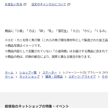
お支払い方法
注文のキャンセルについて
商品に「小麦」「そば」「卵」「乳」「落花生」「えび」「かに」「くるみ」
※エビ・カニを除く魚介類（これらの魚介類を原材料として製造された加工品
※商品写真はイメージです。
※商品内容として記載されていない「小道具類」はお届けする商品に含まれて
※商品の色は、印刷の都合により、実際と異なる場合があります。
ホーム
ショップ一覧
スケーター
レジャーシート(S) プラレール 24 V
ホーム
ネットショップ
雑貨・日用品
スポーツ･アウトドア
その
郵便局のネットショップの特集・イベント