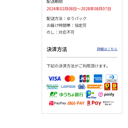
配送期間
2024年02月08日～2028年08月07日
配送方法
ゆうパック
お届け時間帯
指定可
（ブラ
冷却レジャーマット
冷却レジャーマット
冷却レジャーマット
ルポー
[クロミ いつもいっ
[ミッキー&フレン
[マイメロディ いつ
のし
対応不可
しょのお友だち]
…
ズ] CLMT13
もいっしょのお友
だ
…
1,650円
1,650円
1,650円
決済方法
詳細はこちら
(送料別・税込)
(送料別・税込)
(送料別・税込)
下記の決済方法がご利用頂けます。