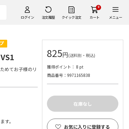
0
ログイン
注文履歴
クイック注文
カート
メニュー
825
円
VS1
(送料別・税込)
獲得ポイント： 8 pt
たためてお子様のリ
商品番号
9971165838
します。
お気に入りに登録する