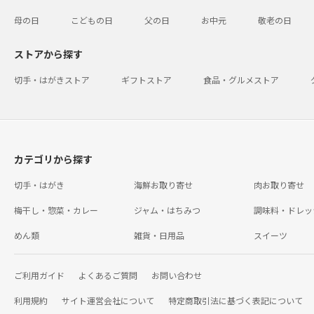
母の日
こどもの日
父の日
お中元
敬老の日
ストアから探す
切手・はがきストア
ギフトストア
食品・グルメストア
カテゴリから探す
切手・はがき
海鮮お取り寄せ
肉お取り寄せ
梅干し・惣菜・カレー
ジャム・はちみつ
調味料・ドレッ
めん類
雑貨・日用品
スイーツ
ご利用ガイド
よくあるご質問
お問い合わせ
利用規約
サイト運営会社について
特定商取引法に基づく表記について