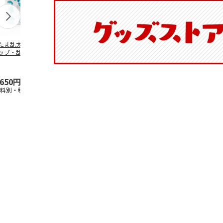
たま乱太郎 マグ
抗菌食洗機対応 ふ
陶器ダイカットマグ
マスコット入
ップ・乱太郎・き
わっと弁当箱 530ml
カップ ポムポムプ
ンクボトル 
丸・しんべヱ・山
水森亜土 PF
…
リン CHMGD4
キティ PSPR
伝
…
,650円
1,760円
2,970円
3,300円
送料別・税込)
(送料別・税込)
(送料別・税込)
(送料別・税込