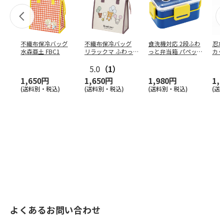
不織布保冷バッグ
不織布保冷バッグ
食洗機対応 2段ふわ
忍
水森亜土 FBC1
リラックマ ふわっ
っと弁当箱 パペッ
カ
と風船 FBC1
トスンスン PFLW
…
り
5.0
（1）
田
1,650円
1,650円
1,980円
1
(送料別・税込)
(送料別・税込)
(送料別・税込)
(
よくあるお問い合わせ