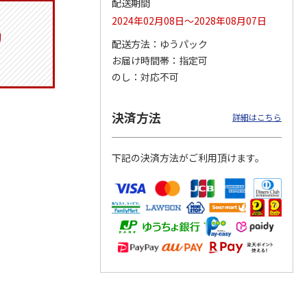
配送期間
2024年02月08日～2028年08月07日
配送方法
ゆうパック
お届け時間帯
指定可
りドリ
ふわっとフタタイト
コーデュロイ生地ラ
八角形ステンレスマ
ハロー
ランチボックス角型
ンチバッグ ハロー
グボトル 500ml リ
のし
対応不可
5MC
パペットスンスン
キティ KCOB2
ラックマ リラッ
…
R
…
1,485円
2,200円
4,510円
決済方法
詳細はこちら
)
(送料別・税込)
(送料別・税込)
(送料別・税込)
下記の決済方法がご利用頂けます。