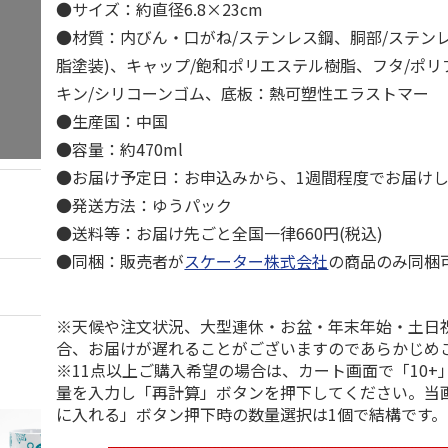
●サイズ：約直径6.8×23cm
●材質：内びん・口がね/ステンレス鋼、胴部/ステン
脂塗装)、キャップ/飽和ポリエステル樹脂、フタ/ポ
キン/シリコーンゴム、底板：熱可塑性エラストマー
●生産国：中国
●容量：約470ml
●お届け予定日：お申込みから、1週間程度でお届け
●発送方法：ゆうパック
●送料等：お届け先ごと全国一律660円(税込)
●同梱：販売者が
スケーター株式会社
の商品のみ同梱
※天候や注文状況、大型連休・お盆・年末年始・土日
合、お届けが遅れることがございますのであらかじめ
※11点以上ご購入希望の場合は、カート画面で「10+
量を入力し「再計算」ボタンを押下してください。当
に入れる」ボタン押下時の数量選択は1個で結構です。