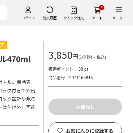
0
ログイン
注文履歴
クイック注文
カート
メニュー
3,850
円
470ml
(送料別・税込)
獲得ポイント： 38 pt
商品番号
9971165815
ボトル。保冷専
ロック付きで外出
ロック設計や氷の
トは付け外し可能
お気に入りに登録する