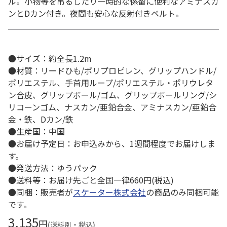
ル。小物等を吊るしたり一時的な係留に便利なアミナスカ
ンとDカン付き。夜間も安心な反射付きベルト。
●サイズ：約全長1.2m
●材質：リードひも/ポリプロピレン、グリップハンドル/
ポリエステル、手首用ループ/ポリエステル・ポリウレタ
ン合皮、グリップボール/ゴム、グリップボールリング/シ
リコーンゴム、ナスカン/亜鉛合金、アミナスカン/亜鉛合
金・鉄、Dカン/鉄
●生産国：中国
●お届け予定日：お申込みから、1週間程度でお届けしま
す。
●発送方法：ゆうパック
●送料等：お届け先ごと全国一律660円(税込)
●同梱：販売者が
スケーター株式会社
の商品のみ同梱可能
です。
3,135
円
(送料別・税込)