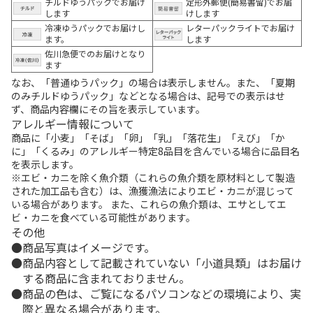
チルドゆうパックでお届け
定形外郵便(簡易書留)でお届
します
けします
冷凍ゆうパックでお届けし
レターパックライトでお届け
ます。
します
佐川急便でのお届けとなり
ます
なお、「普通ゆうパック」の場合は表示しません。また、「夏期
のみチルドゆうパック」などとなる場合は、記号での表示はせ
ず、商品内容欄にその旨を表示しています。
アレルギー情報について
商品に「小麦」「そば」「卵」「乳」「落花生」「えび」「か
に」「くるみ」のアレルギー特定8品目を含んでいる場合に品目名
を表示します。
※エビ・カニを除く魚介類（これらの魚介類を原材料として製造
された加工品も含む）は、漁獲漁法によりエビ・カニが混じって
いる場合があります。 また、これらの魚介類は、エサとしてエ
ビ・カニを食べている可能性があります。
その他
商品写真はイメージです。
商品内容として記載されていない「小道具類」はお届け
する商品に含まれておりません。
商品の色は、ご覧になるパソコンなどの環境により、実
際と異なる場合があります。