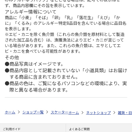
ず、商品内容欄にその旨を表示しています。
アレルギー情報について
商品に「小麦」「そば」「卵」「乳」「落花生」「えび」「か
に」「くるみ」のアレルギー特定8品目を含んでいる場合に品目名
を表示します。
※エビ・カニを除く魚介類（これらの魚介類を原材料として製造
された加工品も含む）は、漁獲漁法によりエビ・カニが混じって
いる場合があります。 また、これらの魚介類は、エサとしてエ
ビ・カニを食べている可能性があります。
その他
商品写真はイメージです。
商品内容として記載されていない「小道具類」はお届け
する商品に含まれておりません。
商品の色は、ご覧になるパソコンなどの環境により、実
際と異なる場合があります。
ホーム
ショップ一覧
スケーター
抗菌 電子レンジ・食洗機対応小鉢 プ
ホーム
ネットショップ
雑貨・日
ご利用ガイド
よくあるご質問