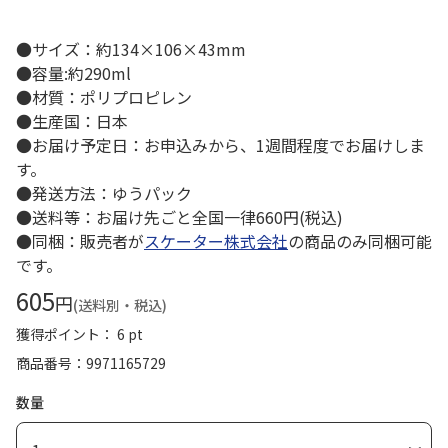
●サイズ：約134×106×43mm
●容量:約290ml
●材質：ポリプロピレン
●生産国：日本
●お届け予定日：お申込みから、1週間程度でお届けしま
す。
●発送方法：ゆうパック
●送料等：お届け先ごと全国一律660円(税込)
●同梱：販売者が
スケーター株式会社
の商品のみ同梱可能
です。
605
円
(送料別・税込)
獲得ポイント： 6 pt
商品番号
9971165729
数量