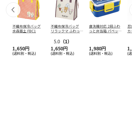
不織布保冷バッグ
不織布保冷バッグ
食洗機対応 2段ふわ
忍
水森亜土 FBC1
リラックマ ふわっ
っと弁当箱 パペッ
カ
と風船 FBC1
トスンスン PFLW
…
り
5.0
（1）
田
1,650円
1,650円
1,980円
1
(送料別・税込)
(送料別・税込)
(送料別・税込)
(