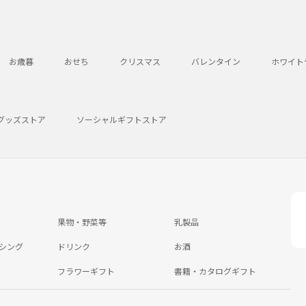
お歳暮
おせち
クリスマス
バレンタイン
ホワイト
グッズストア
ソーシャルギフトストア
果物・野菜等
乳製品
シング
ドリンク
お酒
フラワーギフト
書籍・カタログギフト