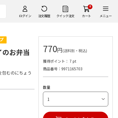
0
ログイン
注文履歴
クイック注文
カート
メニュー
770
円
イのお弁当
(送料別・税込)
獲得ポイント： 7 pt
商品番号
9971165703
を包むのにちょう
数量