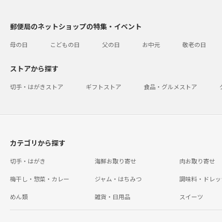
郵便局のネットショップの特集・イベント
母の日
こどもの日
父の日
お中元
敬老の日
ストアから探す
切手・はがきストア
ギフトストア
食品・グルメストア
カテゴリから探す
切手・はがき
海鮮お取り寄せ
肉お取り寄せ
梅干し・惣菜・カレー
ジャム・はちみつ
調味料・ドレッ
めん類
雑貨・日用品
スイーツ