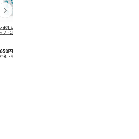
たま乱太郎 マグ
抗菌食洗機対応 ふ
陶器ダイカットマグ
マスコット入
ップ・乱太郎・き
わっと弁当箱 530ml
カップ ポムポムプ
ンクボトル 
丸・しんべヱ・山
水森亜土 PF
…
リン CHMGD4
キティ PSPR
伝
…
,650円
1,760円
2,970円
3,300円
送料別・税込)
(送料別・税込)
(送料別・税込)
(送料別・税込