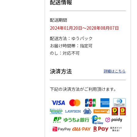
配送情報
配送期間
りドリ
ふわっとフタタイト
コーデュロイ生地ラ
八角形ステンレスマ
2024年01月20日～2028年08月07日
ハロー
ランチボックス角型
ンチバッグ ハロー
グボトル 500ml リ
5MC
パペットスンスン
キティ KCOB2
ラックマ リラッ
…
配送方法
ゆうパック
R
…
お届け時間帯
指定可
1,485円
2,200円
4,510円
のし
対応不可
)
(送料別・税込)
(送料別・税込)
(送料別・税込)
決済方法
詳細はこちら
下記の決済方法がご利用頂けます。