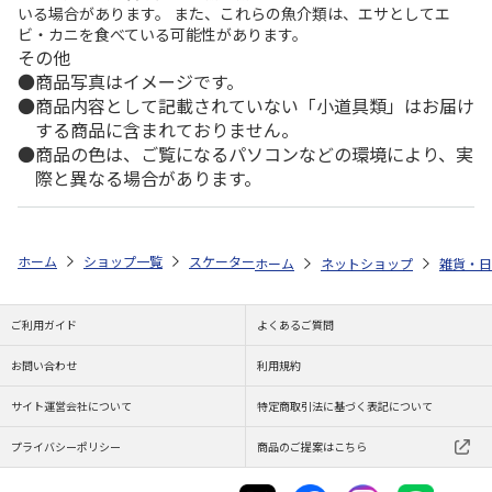
いる場合があります。 また、これらの魚介類は、エサとしてエ
ビ・カニを食べている可能性があります。
その他
商品写真はイメージです。
商品内容として記載されていない「小道具類」はお届け
する商品に含まれておりません。
商品の色は、ご覧になるパソコンなどの環境により、実
際と異なる場合があります。
ホーム
ショップ一覧
スケーター
抗菌食洗機対応スライド式トリオセット
ホーム
ネットショップ
雑貨・日
ご利用ガイド
よくあるご質問
お問い合わせ
利用規約
サイト運営会社について
特定商取引法に基づく表記について
プライバシーポリシー
商品のご提案はこちら