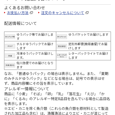
よくあるお問い合わせ
お支払い方法
注文のキャンセルについて
配送情報について
ゆうパック等でお届けしま
ゆうパケットでお届けします
す
チルドゆうパックでお届け
定形外郵便(簡易書留)でお届
します
けします
冷凍ゆうパックでお届けし
レターパックライトでお届け
ます。
します
佐川急便でのお届けとなり
ます
なお、「普通ゆうパック」の場合は表示しません。また、「夏期
のみチルドゆうパック」などとなる場合は、記号での表示はせ
ず、商品内容欄にその旨を表示しています。
アレルギー情報について
商品に「小麦」「そば」「卵」「乳」「落花生」「えび」「か
に」「くるみ」のアレルギー特定8品目を含んでいる場合に品目名
を表示します。
※エビ・カニを除く魚介類（これらの魚介類を原材料として製造
された加工品も含む）は、漁獲漁法によりエビ・カニが混じって