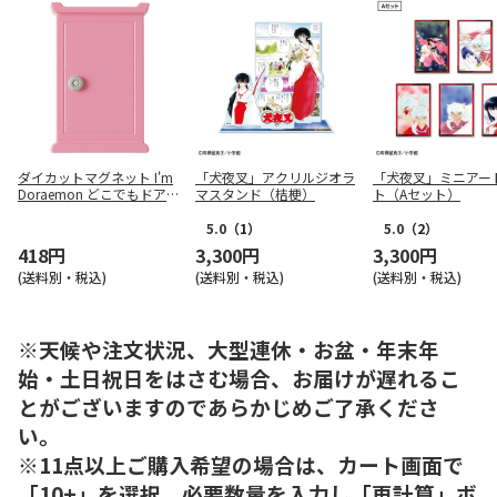
ダイカットマグネット I'm
「犬夜叉」アクリルジオラ
「犬夜叉」ミニアー
Doraemon どこでもドア
マスタンド（桔梗）
ト（Aセット）
MGD1
5.0
（1）
5.0
（2）
418円
3,300円
3,300円
(送料別・税込)
(送料別・税込)
(送料別・税込)
※天候や注文状況、大型連休・お盆・年末年
始・土日祝日をはさむ場合、お届けが遅れるこ
とがございますのであらかじめご了承くださ
い。
※11点以上ご購入希望の場合は、カート画面で
「10+」を選択、必要数量を入力し「再計算」ボ