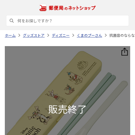
ホーム
グッズストア
ディズニー
くまのプーさん
抗菌音のならないコ