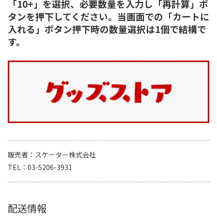
「10+」を選択、必要数量を入力し「再計算」ボ
タンを押下してください。当画面での「カートに
入れる」ボタン押下時の数量選択は1個で結構で
す。
販売者
スケーター株式会社
TEL
03-5206-3931
配送情報