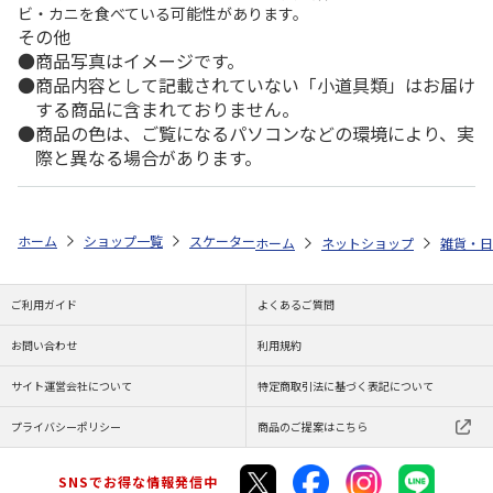
ビ・カニを食べている可能性があります。
その他
商品写真はイメージです。
商品内容として記載されていない「小道具類」はお届け
する商品に含まれておりません。
商品の色は、ご覧になるパソコンなどの環境により、実
際と異なる場合があります。
ホーム
ショップ一覧
スケーター
抗菌音のならないコンビセット 箸18cm
ホーム
ネットショップ
雑貨・日
ご利用ガイド
よくあるご質問
お問い合わせ
利用規約
サイト運営会社について
特定商取引法に基づく表記について
プライバシーポリシー
商品のご提案はこちら
SNSでお得な情報発信中