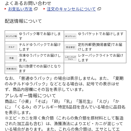
よくあるお問い合わせ
お支払い方法
注文のキャンセルについて
配送情報について
ゆうパック等でお届けしま
ゆうパケットでお届けします
す
チルドゆうパックでお届け
定形外郵便(簡易書留)でお届
します
けします
冷凍ゆうパックでお届けし
レターパックライトでお届け
ます。
します
佐川急便でのお届けとなり
ます
なお、「普通ゆうパック」の場合は表示しません。また、「夏期
のみチルドゆうパック」などとなる場合は、記号での表示はせ
ず、商品内容欄にその旨を表示しています。
アレルギー情報について
商品に「小麦」「そば」「卵」「乳」「落花生」「えび」「か
に」「くるみ」のアレルギー特定8品目を含んでいる場合に品目名
を表示します。
※エビ・カニを除く魚介類（これらの魚介類を原材料として製造
された加工品も含む）は、漁獲漁法によりエビ・カニが混じって
いる場合があります。 また、これらの魚介類は、エサとしてエ