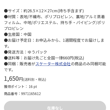
●サイズ：約26.5×12×27cm(持ち手含まず)
●材質：表地/不織布、ポリプロピレン、裏地/アルミ蒸着
フィルム、中地/ポリエステル、持ち手・パイピング/ポリ
プロピレン
●生産国：中国
●お届け予定日：お申込みから、1週間程度でお届けしま
す。
●発送方法：ゆうパック
●送料等：お届け先ごと全国一律660円(税込)
●同梱：販売者が
スケーター株式会社
の商品のみ同梱可能
です。
1,650
円
(送料別・税込)
獲得ポイント： 16 pt
商品番号
9971165612