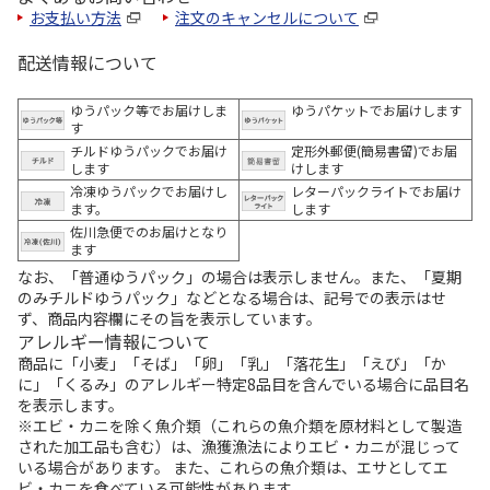
お支払い方法
注文のキャンセルについて
配送情報について
ゆうパック等でお届けしま
ゆうパケットでお届けします
す
チルドゆうパックでお届け
定形外郵便(簡易書留)でお届
します
けします
冷凍ゆうパックでお届けし
レターパックライトでお届け
ます。
します
佐川急便でのお届けとなり
ます
なお、「普通ゆうパック」の場合は表示しません。また、「夏期
のみチルドゆうパック」などとなる場合は、記号での表示はせ
ず、商品内容欄にその旨を表示しています。
アレルギー情報について
商品に「小麦」「そば」「卵」「乳」「落花生」「えび」「か
に」「くるみ」のアレルギー特定8品目を含んでいる場合に品目名
を表示します。
※エビ・カニを除く魚介類（これらの魚介類を原材料として製造
された加工品も含む）は、漁獲漁法によりエビ・カニが混じって
いる場合があります。 また、これらの魚介類は、エサとしてエ
ビ・カニを食べている可能性があります。