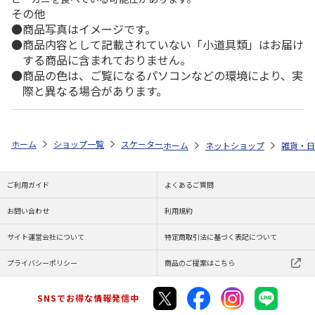
その他
商品写真はイメージです。
商品内容として記載されていない「小道具類」はお届け
する商品に含まれておりません。
商品の色は、ご覧になるパソコンなどの環境により、実
際と異なる場合があります。
ホーム
ショップ一覧
スケーター
不織布保冷バッグ クロミ フラワーリ
ホーム
ネットショップ
雑貨・日
ご利用ガイド
よくあるご質問
お問い合わせ
利用規約
サイト運営会社について
特定商取引法に基づく表記について
プライバシーポリシー
商品のご提案はこちら
SNSでお得な情報発信中