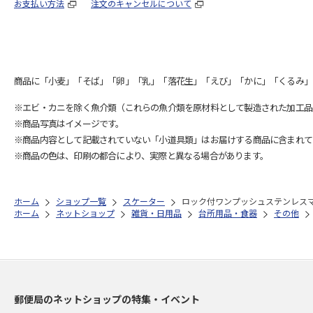
お支払い方法
注文のキャンセルについて
商品に「小麦」「そば」「卵」「乳」「落花生」「えび」「かに」「くるみ」
※エビ・カニを除く魚介類（これらの魚介類を原材料として製造された加工品
※商品写真はイメージです。
※商品内容として記載されていない「小道具類」はお届けする商品に含まれて
※商品の色は、印刷の都合により、実際と異なる場合があります。
ホーム
ショップ一覧
スケーター
ロック付ワンプッシュステンレスマグボ
ホーム
ネットショップ
雑貨・日用品
台所用品・食器
その他
郵便局のネットショップの特集・イベント