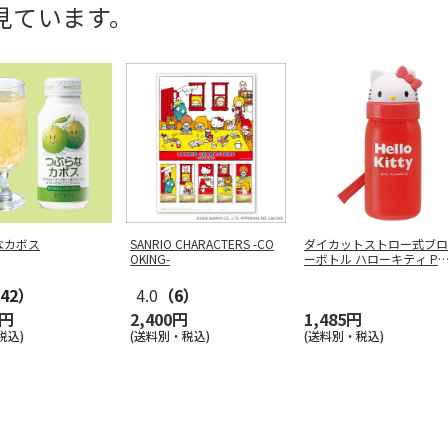
見ています。
なカボス
SANRIO CHARACTERS -CO
ダイカットストロー式ブロ
OKING-
ーボトル ハローキティ PB
3S
…
42）
4.0
（6）
0円
2,400円
1,485円
税込)
(送料別・税込)
(送料別・税込)