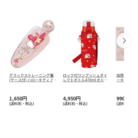
デラックストレーニング箸
ロック付ワンプッシュダイ
虫除けシール(
S
(ケース付) ハローキティ 70
レクトボトル470ml ボトル
ーキティ も
年
…
カバ
…
チ
…
1,650円
4,950円
990円
(送料別・税込)
(送料別・税込)
(送料別・税込