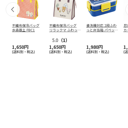
不織布保冷バッグ
不織布保冷バッグ
食洗機対応 2段ふわ
忍
水森亜土 FBC1
リラックマ ふわっ
っと弁当箱 パペッ
カ
と風船 FBC1
トスンスン PFLW
…
り
5.0
（1）
田
1,650円
1,650円
1,980円
1
(送料別・税込)
(送料別・税込)
(送料別・税込)
(