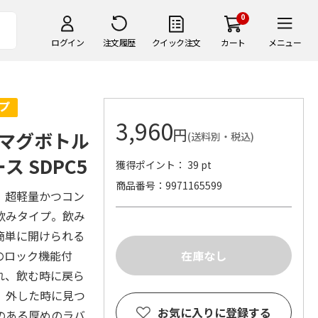
0
ログイン
注文履歴
クイック注文
カート
メニュー
3,960
円
マグボトル
(送料別・税込)
ス SDPC5
獲得ポイント： 39 pt
商品番号
9971165599
。超軽量かつコン
飲みタイプ。飲み
簡単に開けられる
のロック機能付
れ、飲む時に戻ら
。外した時に見つ
お気に入りに登録する
のある厚めのラバ