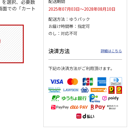
」を選択、必要数
配送期間
画面での「カート
2025年07月03日～2028年08月10日
配送方法
ゆうパック
お届け時間帯
指定可
トマグ
コーデュロイ生地ラ
ふわっとフタタイト
八角形ステンレスマ
ポムプ
ンチバッグ ハロー
ランチボックス角型
グボトル 500ml リ
のし
対応不可
4
キティ KCOB2
パペットスンスン
ラックマ リラッ
…
R
…
2,200円
1,485円
4,510円
決済方法
詳細はこちら
)
(送料別・税込)
(送料別・税込)
(送料別・税込)
下記の決済方法がご利用頂けます。