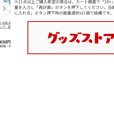
※11点以上ご購入希望の場合は、カート画面で「10+
量を入力し「再計算」ボタンを押下してください。当
に入れる」ボタン押下時の数量選択は1個で結構です。
たま乱太郎 マグ
抗菌食洗機対応 ふ
マスコット入りドリ
陶器ダイカッ
ップ・乱太郎・き
わっと弁当箱 530ml
ンクボトル ハロー
カップ ポム
丸・しんべヱ・山
水森亜土 PF
…
キティ PSPR5MC
リン CHMGD
伝
…
,650円
1,760円
3,300円
2,970円
送料別・税込)
(送料別・税込)
(送料別・税込)
(送料別・税込