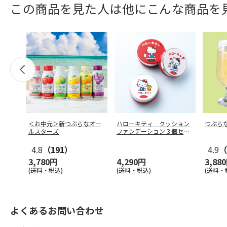
この商品を見た人は他にこんな商品を
＜お中元＞新つぶらなオー
ハローキティ クッション
つぶら
ルスターズ
ファンデーション３個セッ
ト
4.8
（191）
4.9
（
3,780円
4,290円
3,88
(送料・税込)
(送料・税込)
(送料・
よくあるお問い合わせ