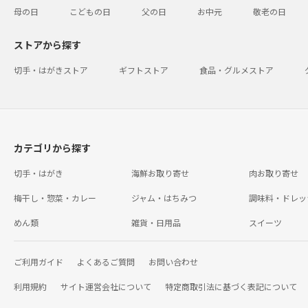
母の日
こどもの日
父の日
お中元
敬老の日
ストアから探す
切手・はがきストア
ギフトストア
食品・グルメストア
カテゴリから探す
切手・はがき
海鮮お取り寄せ
肉お取り寄せ
梅干し・惣菜・カレー
ジャム・はちみつ
調味料・ドレッ
めん類
雑貨・日用品
スイーツ
ご利用ガイド
よくあるご質問
お問い合わせ
利用規約
サイト運営会社について
特定商取引法に基づく表記について