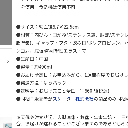
ーを使用。食洗機は使用不可。
●サイズ：約直径6.7×22.5cm
●材質：内びん・口がね/ステンレス鋼、胴部/ステンレ
脂塗装)、キャップ・フタ・飲み口/ポリプロピレン、
ンゴム、底板/熱可塑性エラストマー
●生産国：中国
●容量：約490ml
●お届け予定日：お申込みから、1週間程度でお届け
●発送方法：ゆうパック
●送料等：お届け先ごと全国一律660円(税込)
●同梱：販売者が
スケーター株式会社
の商品のみ同梱
※天候や注文状況、大型連休・お盆・年末年始・土日
合、お届けが遅れることがございますのであらかじめ