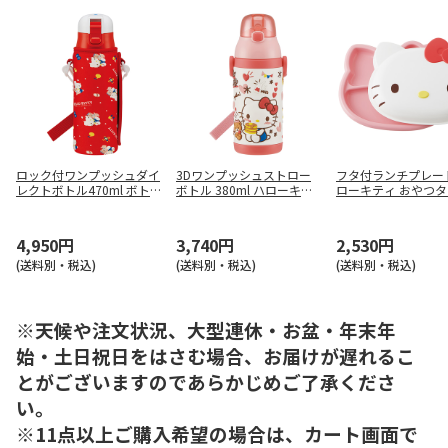
ロック付ワンプッシュダイ
3Dワンプッシュストロー
フタ付ランチプレー
レクトボトル470ml ボト
ボトル 380ml ハローキテ
ローキティ おやつタ
ルカバー付 ハローキティ 8
ィ おやつタイム SSPV4
UPD2
0's
4,950円
3,740円
2,530円
(送料別・税込)
(送料別・税込)
(送料別・税込)
※天候や注文状況、大型連休・お盆・年末年
始・土日祝日をはさむ場合、お届けが遅れるこ
とがございますのであらかじめご了承くださ
い。
※11点以上ご購入希望の場合は、カート画面で