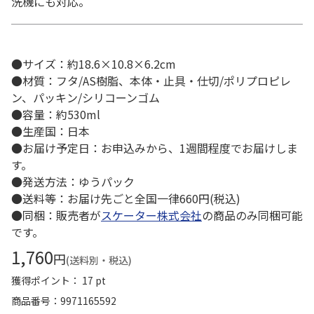
洗機にも対応。
●サイズ：約18.6×10.8×6.2cm
●材質：フタ/AS樹脂、本体・止具・仕切/ポリプロピレ
ン、パッキン/シリコーンゴム
●容量：約530ml
●生産国：日本
●お届け予定日：お申込みから、1週間程度でお届けしま
す。
●発送方法：ゆうパック
●送料等：お届け先ごと全国一律660円(税込)
●同梱：販売者が
スケーター株式会社
の商品のみ同梱可能
です。
1,760
円
(送料別・税込)
獲得ポイント： 17 pt
商品番号
9971165592