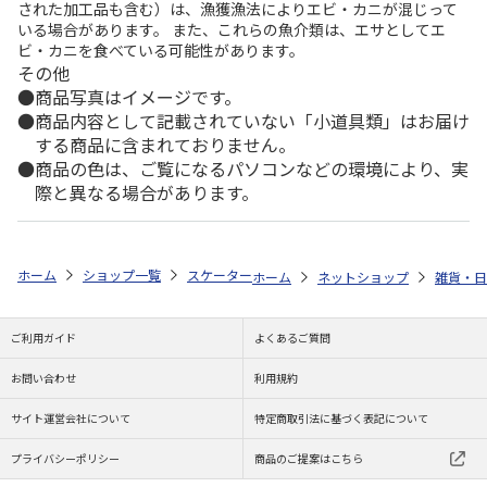
された加工品も含む）は、漁獲漁法によりエビ・カニが混じって
いる場合があります。 また、これらの魚介類は、エサとしてエ
ビ・カニを食べている可能性があります。
その他
商品写真はイメージです。
商品内容として記載されていない「小道具類」はお届け
する商品に含まれておりません。
商品の色は、ご覧になるパソコンなどの環境により、実
際と異なる場合があります。
ホーム
ショップ一覧
スケーター
抗菌食洗機対応ふわっと弁当箱 ハロー
ホーム
ネットショップ
雑貨・日
ご利用ガイド
よくあるご質問
お問い合わせ
利用規約
サイト運営会社について
特定商取引法に基づく表記について
プライバシーポリシー
商品のご提案はこちら