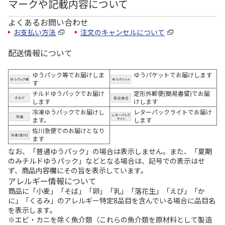
マークや記載内容について
よくあるお問い合わせ
お支払い方法
注文のキャンセルについて
配送情報について
ゆうパック等でお届けしま
ゆうパケットでお届けします
す
チルドゆうパックでお届け
定形外郵便(簡易書留)でお届
します
けします
冷凍ゆうパックでお届けし
レターパックライトでお届け
ます。
します
佐川急便でのお届けとなり
ます
なお、「普通ゆうパック」の場合は表示しません。また、「夏期
のみチルドゆうパック」などとなる場合は、記号での表示はせ
ず、商品内容欄にその旨を表示しています。
アレルギー情報について
商品に「小麦」「そば」「卵」「乳」「落花生」「えび」「か
に」「くるみ」のアレルギー特定8品目を含んでいる場合に品目名
を表示します。
※エビ・カニを除く魚介類（これらの魚介類を原材料として製造