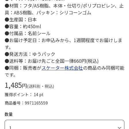
●材質：フタ/AS樹脂、本体・仕切り/ポリプロピレン、止
具：ABS樹脂、パッキン：シリコーンゴム
●生産国：日本
●容量：約450ml
●付属品：名前シール
●お届け予定日：お申込みから、1週間程度でお届けしま
す。
●発送方法：ゆうパック
●送料等：お届け先ごと全国一律660円(税込)
●同梱：販売者が
スケーター株式会社
の商品のみ同梱可能
です。
1,485
円
(送料別・税込)
獲得ポイント： 14 pt
商品番号
9971165559
数量
1