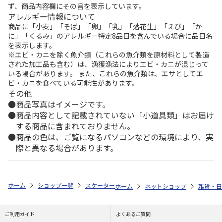
ず、商品内容欄にその旨を表示しています。
アレルギー情報について
商品に「小麦」「そば」「卵」「乳」「落花生」「えび」「か
に」「くるみ」のアレルギー特定8品目を含んでいる場合に品目名
を表示します。
※エビ・カニを除く魚介類（これらの魚介類を原材料として製造
された加工品も含む）は、漁獲漁法によりエビ・カニが混じって
いる場合があります。 また、これらの魚介類は、エサとしてエ
ビ・カニを食べている可能性があります。
その他
商品写真はイメージです。
商品内容として記載されていない「小道具類」はお届け
する商品に含まれておりません。
商品の色は、ご覧になるパソコンなどの環境により、実
際と異なる場合があります。
ホーム
ショップ一覧
スケーター
抗菌ふわっとタイトランチボックス角形
ホーム
ネットショップ
雑貨・日
ご利用ガイド
よくあるご質問