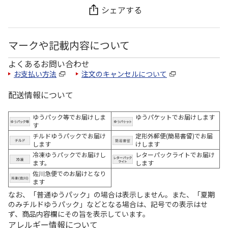
シェアする
マークや記載内容について
よくあるお問い合わせ
お支払い方法
注文のキャンセルについて
配送情報について
ゆうパック等でお届けしま
ゆうパケットでお届けします
す
チルドゆうパックでお届け
定形外郵便(簡易書留)でお届
します
けします
冷凍ゆうパックでお届けし
レターパックライトでお届け
ます。
します
佐川急便でのお届けとなり
ます
なお、「普通ゆうパック」の場合は表示しません。また、「夏期
のみチルドゆうパック」などとなる場合は、記号での表示はせ
ず、商品内容欄にその旨を表示しています。
アレルギー情報について