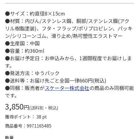
●サイズ：約直径8×15cm
●材質：内びん/ステンレス鋼、胴部/ステンレス鋼(アク
リル樹脂塗装)、フタ・フラップ/ポリプロピレン、パッキ
ン/シリコーンゴム、滑り止め/熱可塑性エラストマー
●生産国：中国
●容量：約360ml
●お届け予定日：お申込みから、1週間程度でお届けしま
す。
●発送方法：ゆうパック
●送料等：お届け先ごと全国一律660円(税込)
●同梱：販売者が
スケーター株式会社
の商品のみ同梱可能
です。
3,850
円
(送料別・税込)
獲得ポイント： 38 pt
商品番号
9971165485
数量