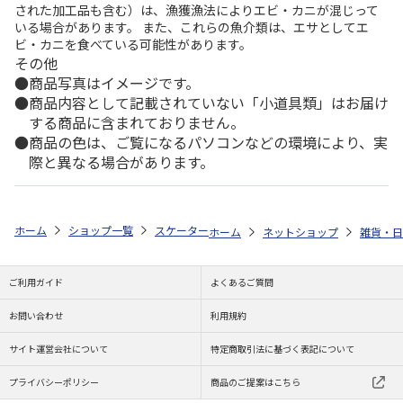
された加工品も含む）は、漁獲漁法によりエビ・カニが混じって
いる場合があります。 また、これらの魚介類は、エサとしてエ
ビ・カニを食べている可能性があります。
その他
商品写真はイメージです。
商品内容として記載されていない「小道具類」はお届け
する商品に含まれておりません。
商品の色は、ご覧になるパソコンなどの環境により、実
際と異なる場合があります。
ホーム
ショップ一覧
スケーター
キッチンタイマー シナモロール KT
ホーム
ネットショップ
雑貨・日
ご利用ガイド
よくあるご質問
お問い合わせ
利用規約
サイト運営会社について
特定商取引法に基づく表記について
プライバシーポリシー
商品のご提案はこちら