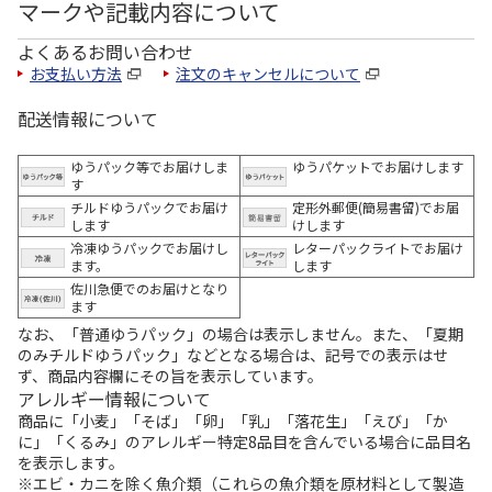
マークや記載内容について
よくあるお問い合わせ
お支払い方法
注文のキャンセルについて
配送情報について
ゆうパック等でお届けしま
ゆうパケットでお届けします
す
チルドゆうパックでお届け
定形外郵便(簡易書留)でお届
します
けします
冷凍ゆうパックでお届けし
レターパックライトでお届け
ます。
します
佐川急便でのお届けとなり
ます
なお、「普通ゆうパック」の場合は表示しません。また、「夏期
のみチルドゆうパック」などとなる場合は、記号での表示はせ
ず、商品内容欄にその旨を表示しています。
アレルギー情報について
商品に「小麦」「そば」「卵」「乳」「落花生」「えび」「か
に」「くるみ」のアレルギー特定8品目を含んでいる場合に品目名
を表示します。
※エビ・カニを除く魚介類（これらの魚介類を原材料として製造