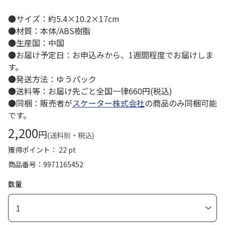
●サイズ：約5.4×10.2×17cm
●材質：本体/ABS樹脂
●生産国：中国
●お届け予定日：お申込みから、1週間程度でお届けしま
す。
●発送方法：ゆうパック
●送料等：お届け先ごと全国一律660円(税込)
●同梱：販売者が
スケーター株式会社
の商品のみ同梱可能
です。
2,200
円
(送料別・税込)
獲得ポイント： 22 pt
商品番号
9971165452
数量
1