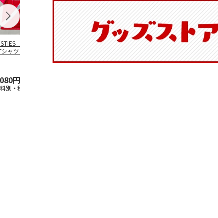
OSTIES オリジナ
アニメ『ジョジョの
コジコジ／ショルダ
アニメ『ジョ
Tシャツ Sサイズ
奇妙な冒険 黄金の
ー付きバッグ
奇妙な冒険 
風』CITY POP
…
風』CITY PO
5.0
（3）
4.5
（6）
4.8
（4）
,080円
4,939円
1,760円
3,839円
送料別・税込)
(送料別・税込)
(送料別・税込)
(送料別・税込