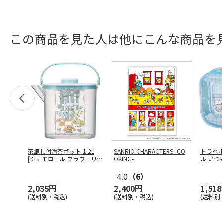
この商品を見た人は他にこんな商品を
茶漉し付冷茶ポット 1.2L
SANRIO CHARACTERS -CO
トラベ
[シナモロール フラワーリー
OKING-
ル い
…
ち T
…
4.0
（6）
2,035円
2,400円
1,51
(送料別・税込)
(送料別・税込)
(送料別