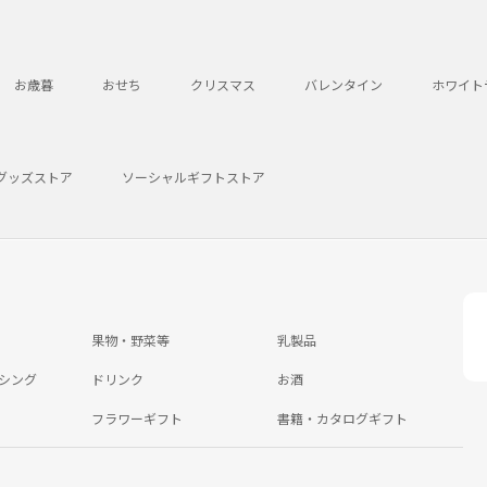
お歳暮
おせち
クリスマス
バレンタイン
ホワイト
グッズストア
ソーシャルギフトストア
果物・野菜等
乳製品
シング
ドリンク
お酒
フラワーギフト
書籍・カタログギフト