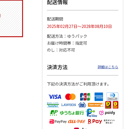
配送情報
配送期間
ジョの
『ジョジョの奇妙な
『ジョジョの奇妙な
『ジョジョの奇妙な
2025年02月27日～2028年08月10日
黄金の
冒険 スターダスト
冒険 スターダスト
冒険 スターダスト
P
…
クルセイダース』
クルセイダース』
クルセイダース』
配送方法
ゆうパック
ワー
…
トラ
…
トラ
…
お届け時間帯
指定可
4,400円
3,300円
3,300円
のし
対応不可
)
(送料別・税込)
(送料別・税込)
(送料別・税込)
決済方法
詳細はこちら
下記の決済方法がご利用頂けます。