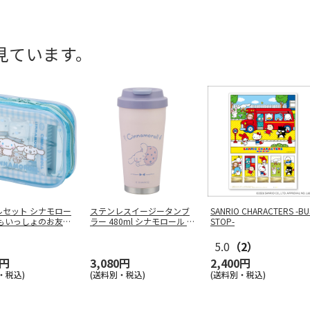
見ています。
ルセット シナモロー
ステンレスイージータンブ
SANRIO CHARACTERS -BU
つもいっしょのお友だ
ラー 480ml シナモロール の
STOP-
…
5.0
（2）
8円
3,080円
2,400円
・税込)
(送料別・税込)
(送料別・税込)