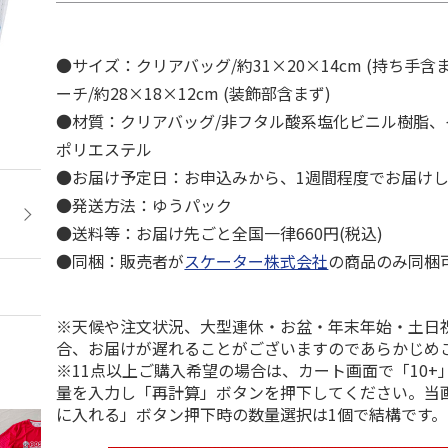
●サイズ：クリアバッグ/約31×20×14cm (持ち手
ーチ/約28×18×12cm (装飾部含まず)
●材質：クリアバッグ/非フタル酸系塩化ビニル樹脂、
ポリエステル
●お届け予定日：お申込みから、1週間程度でお届け
●発送方法：ゆうパック
●送料等：お届け先ごと全国一律660円(税込)
●同梱：販売者が
スケーター株式会社
の商品のみ同梱
※天候や注文状況、大型連休・お盆・年末年始・土日
合、お届けが遅れることがございますのであらかじめ
※11点以上ご購入希望の場合は、カート画面で「10+
量を入力し「再計算」ボタンを押下してください。当
に入れる」ボタン押下時の数量選択は1個で結構です。