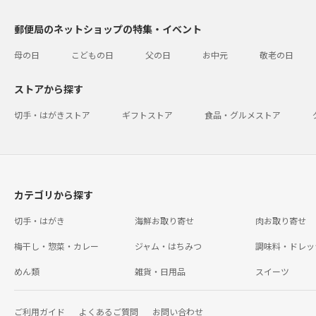
郵便局のネットショップの特集・イベント
母の日
こどもの日
父の日
お中元
敬老の日
ストアから探す
切手・はがきストア
ギフトストア
食品・グルメストア
カテゴリから探す
切手・はがき
海鮮お取り寄せ
肉お取り寄せ
梅干し・惣菜・カレー
ジャム・はちみつ
調味料・ドレッ
めん類
雑貨・日用品
スイーツ
ご利用ガイド
よくあるご質問
お問い合わせ