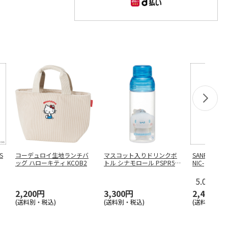
S
コーデュロイ生地ランチバ
マスコット入りドリンクボ
SANRIO CHA
ッグ ハローキティ KCOB2
トル シナモロール PSPR5M
NIC-
C
5.0
（2）
2,200円
3,300円
2,400円
(送料別・税込)
(送料別・税込)
(送料別・税込