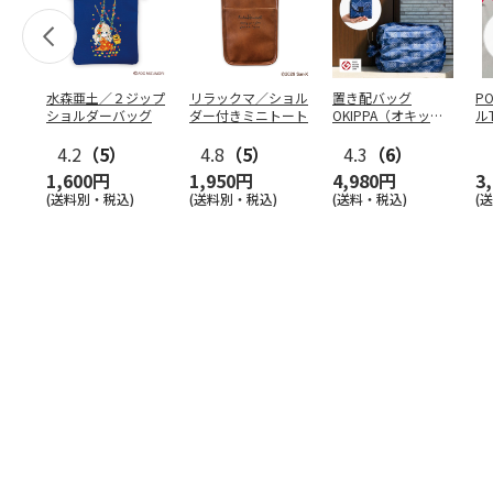
水森亜土／２ジップ
リラックマ／ショル
置き配バッグ
P
ショルダーバッグ
ダー付きミニトート
OKIPPA（オキッ
ル
パ）
4.2
（5）
4.8
（5）
4.3
（6）
1,600円
1,950円
4,980円
3
(送料別・税込)
(送料別・税込)
(送料・税込)
(