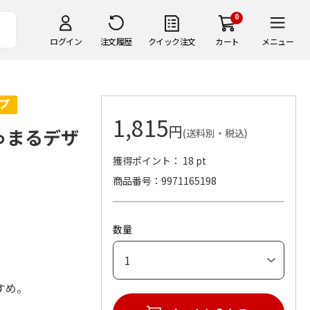
0
ログイン
注文履歴
クイック注文
カート
メニュー
1,815
円
ゅまるデザ
(送料別・税込)
獲得ポイント： 18 pt
商品番号
9971165198
数量
すめ。