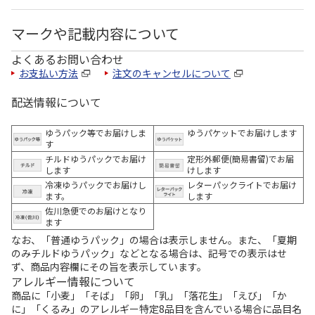
マークや記載内容について
よくあるお問い合わせ
お支払い方法
注文のキャンセルについて
配送情報について
ゆうパック等でお届けしま
ゆうパケットでお届けします
す
チルドゆうパックでお届け
定形外郵便(簡易書留)でお届
します
けします
冷凍ゆうパックでお届けし
レターパックライトでお届け
ます。
します
佐川急便でのお届けとなり
ます
なお、「普通ゆうパック」の場合は表示しません。また、「夏期
のみチルドゆうパック」などとなる場合は、記号での表示はせ
ず、商品内容欄にその旨を表示しています。
アレルギー情報について
商品に「小麦」「そば」「卵」「乳」「落花生」「えび」「か
に」「くるみ」のアレルギー特定8品目を含んでいる場合に品目名