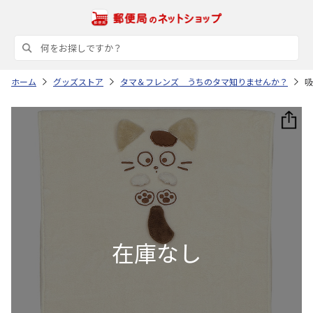
ホーム
グッズストア
タマ＆フレンズ うちのタマ知りませんか？
吸