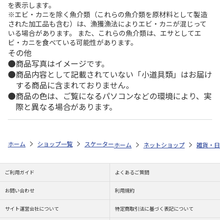
を表示します。
※エビ・カニを除く魚介類（これらの魚介類を原材料として製造
された加工品も含む）は、漁獲漁法によりエビ・カニが混じって
いる場合があります。 また、これらの魚介類は、エサとしてエ
ビ・カニを食べている可能性があります。
その他
商品写真はイメージです。
商品内容として記載されていない「小道具類」はお届け
する商品に含まれておりません。
商品の色は、ご覧になるパソコンなどの環境により、実
際と異なる場合があります。
ホーム
ショップ一覧
スケーター
吸水速乾 ヘアドライタオル タマ＆フレ
ホーム
ネットショップ
雑貨・日
ご利用ガイド
よくあるご質問
お問い合わせ
利用規約
サイト運営会社について
特定商取引法に基づく表記について