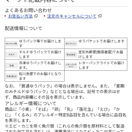
よくあるお問い合わせ
お支払い方法
注文のキャンセルについて
配送情報について
ゆうパック等でお届けしま
ゆうパケットでお届けします
す
チルドゆうパックでお届け
定形外郵便(簡易書留)でお届
します
けします
冷凍ゆうパックでお届けし
レターパックライトでお届け
ます。
します
佐川急便でのお届けとなり
ます
なお、「普通ゆうパック」の場合は表示しません。また、「夏期
のみチルドゆうパック」などとなる場合は、記号での表示はせ
ず、商品内容欄にその旨を表示しています。
アレルギー情報について
商品に「小麦」「そば」「卵」「乳」「落花生」「えび」「か
に」「くるみ」のアレルギー特定8品目を含んでいる場合に品目名
を表示します。
※エビ・カニを除く魚介類（これらの魚介類を原材料として製造
された加工品も含む）は、漁獲漁法によりエビ・カニが混じって