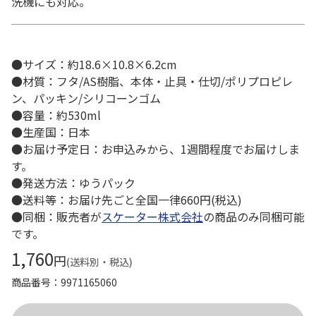
洗機にも対応。
●サイズ：約18.6×10.8×6.2cm
●材質：フタ/AS樹脂、本体・止具・仕切/ポリプロピレ
ン、パッキン/シリコーンゴム
●容量：約530ml
●生産国：日本
●お届け予定日：お申込みから、1週間程度でお届けしま
す。
●発送方法：ゆうパック
●送料等：お届け先ごと全国一律660円(税込)
●同梱：販売者が
スケーター株式会社
の商品のみ同梱可能
です。
1,760
円
(送料別・税込)
商品番号
9971165060