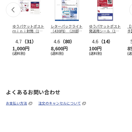
ゆうパケットポスト
レターパックライト
ゆうパケットポスト
【
ｍｉｎｉ封筒（1個
（430円）（20部セ
発送用シール（1個
手
（50枚）セット）
ット）
（20枚）セット）
ン
4.7
（31）
4.6
（80）
4.6
（14）
1,000円
8,600円
100円
8
(送料別)
(送料別)
(送料別)
(
よくあるお問い合わせ
お支払い方法
注文のキャンセルについて