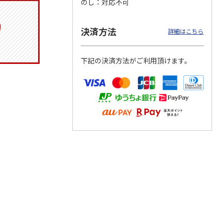
のし
対応不可
決済方法
詳細はこちら
つぶら
【グリーティング切
【グリーティング切
【のり式】110円普
ーズ
手】ハッピーグリー
手】グリーティング
通切手・千鳥（1シ
下記の決済方法がご利用頂けます。
ティング（110円）
（シンプル）（110
ート100枚）
1）
5.0
（2）
円
4.8
…
（11）
4.6
（7）
1,100円
5,500円
11,000円
(送料別)
(送料別)
(送料別)