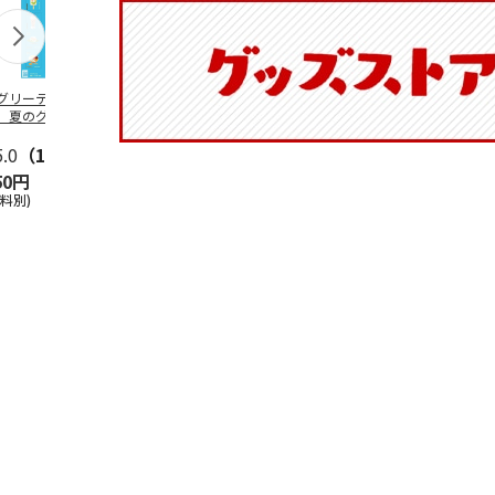
グリーティング切
【グリーティング切
レターパックプラス
＜お中元＞新
】夏のグリーティ
手】夏のグリーティ
（600円）（20部セ
なオールスタ
グ（85円）
ング（110円）
ット）
5.0
（10）
5.0
（17）
4.8
（24）
4.8
（19
50円
1,100円
12,000円
3,780円
送料別)
(送料別)
(送料別)
(送料・税込)