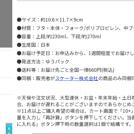
●サイズ：約10.6×11.7×9cm
●材質：フタ・本体・フォーク/ポリプロピレン、中ブタ
●容量：上段/約230ml、下段/約270ml
●生産国：日本
●お届け予定日：お申込みから、1週間程度でお届け
●発送方法：ゆうパック
●送料等：お届け先ごと全国一律660円(税込)
●同梱：販売者が
スケーター株式会社
の商品のみ同梱
※天候や注文状況、大型連休・お盆・年末年始・土日
合、お届けが遅れることがございますのであらかじめ
※11点以上ご購入希望の場合は、カート画面で「10+
量を入力し「再計算」ボタンを押下してください。当
に入れる」ボタン押下時の数量選択は1個で結構です。