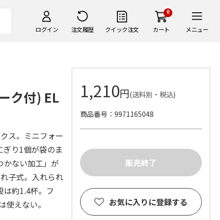
0
ログイン
注文履歴
クイック注文
カート
メニュー
1,210
円
ク付) EL
(送料別・税込)
商品番号
9971165048
ックス。ミニフォー
にぎり1個が袋のま
つかない加工」が
入れ子式。入れられ
段は約1.4杯。フ
お気に入りに登録する
は使えない。