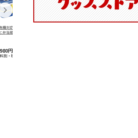
洗機対応 2段ふわ
抗菌食洗機対応 ふ
マスコット入りドリ
陶器ダイカッ
と弁当箱 パペッ
わっと弁当箱 530ml
ンクボトル ハロー
カップ ポム
スンスン PFLW
…
水森亜土 PF
…
キティ PSPR5MC
リン CHMGD
,980円
1,760円
3,300円
2,970円
送料別・税込)
(送料別・税込)
(送料別・税込)
(送料別・税込