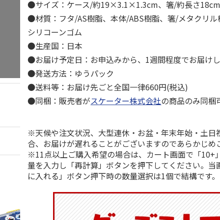
●サイズ：ケース/約19×3.1×1.3cm、箸/約長さ18c
●材質：フタ/AS樹脂、本体/ABS樹脂、箸/メタクリ
シリコーンゴム
●生産国：日本
●お届け予定日：お申込みから、1週間程度でお届け
●発送方法：ゆうパック
●送料等：お届け先ごと全国一律660円(税込)
●同梱：販売者が
スケーター株式会社
の商品のみ同梱
※天候や注文状況、大型連休・お盆・年末年始・土日
合、お届けが遅れることがございますのであらかじめ
※11点以上ご購入希望の場合は、カート画面で「10+
量を入力し「再計算」ボタンを押下してください。当
に入れる」ボタン押下時の数量選択は1個で結構です。