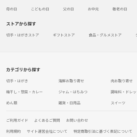
母の日
こどもの日
父の日
お中元
敬老の日
ストアから探す
切手・はがきストア
ギフトストア
食品・グルメストア
カテゴリから探す
切手・はがき
海鮮お取り寄せ
肉お取り寄せ
梅干し・惣菜・カレー
ジャム・はちみつ
調味料・ドレッ
めん類
雑貨・日用品
スイーツ
ご利用ガイド
よくあるご質問
お問い合わせ
利用規約
サイト運営会社について
特定商取引法に基づく表記について