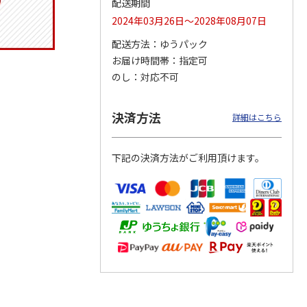
配送期間
2024年03月26日～2028年08月07日
配送方法
ゆうパック
お届け時間帯
指定可
トマグ
コーデュロイ生地ラ
八角形ステンレスマ
マスコット付箸・箸
ポムプ
ンチバッグ ハロー
グボトル 500ml リ
置きセット 21cm 干
のし
対応不可
4
キティ KCOB2
ラックマ リラッ
…
支箸 ポムポムプ
…
2,200円
4,510円
1,320円
決済方法
詳細はこちら
)
(送料別・税込)
(送料別・税込)
(送料別・税込)
下記の決済方法がご利用頂けます。