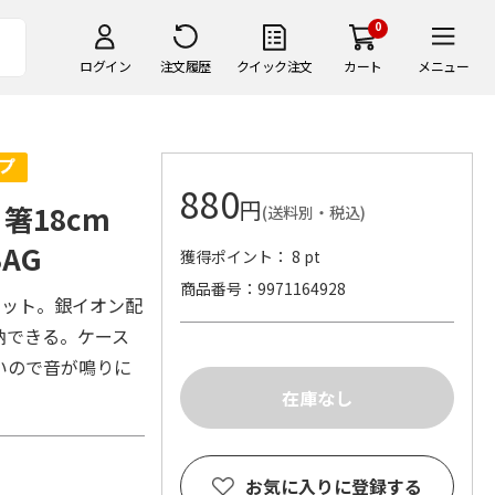
0
ログイン
注文履歴
クイック注文
カート
メニュー
880
円
箸18cm
(送料別・税込)
AG
獲得ポイント： 8 pt
商品番号
9971164928
セット。銀イオン配
納できる。ケース
いので音が鳴りに
お気に入りに登録する