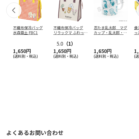
不織布保冷バッグ
不織布保冷バッグ
忍たま乱太郎 マグ
食
水森亜土 FBC1
リラックマ ふわっ
カップ・乱太郎・き
っ
と風船 FBC1
り丸・しんべヱ・山
ト
5.0
（1）
田伝
…
1,650円
1,650円
1,650円
1
(送料別・税込)
(送料別・税込)
(送料別・税込)
(
よくあるお問い合わせ