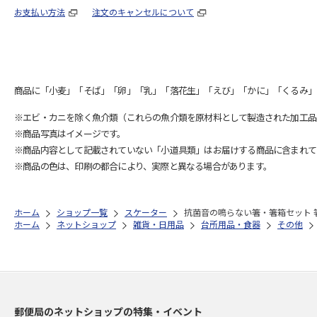
お支払い方法
注文のキャンセルについて
商品に「小麦」「そば」「卵」「乳」「落花生」「えび」「かに」「くるみ」
※エビ・カニを除く魚介類（これらの魚介類を原材料として製造された加工品
※商品写真はイメージです。
※商品内容として記載されていない「小道具類」はお届けする商品に含まれて
※商品の色は、印刷の都合により、実際と異なる場合があります。
ホーム
ショップ一覧
スケーター
抗菌音の鳴らない箸・箸箱セット 箸1
ホーム
ネットショップ
雑貨・日用品
台所用品・食器
その他
郵便局のネットショップの特集・イベント