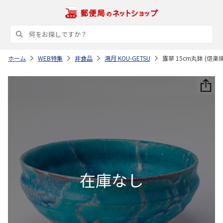
ホーム
WEB特集
非食品
鴻月 KOU-GETSU
露草 15cm丸鉢 (信楽焼)