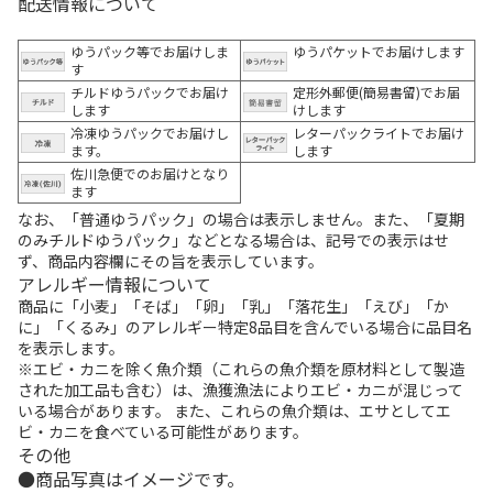
配送情報について
ゆうパック等でお届けしま
ゆうパケットでお届けします
す
チルドゆうパックでお届け
定形外郵便(簡易書留)でお届
します
けします
冷凍ゆうパックでお届けし
レターパックライトでお届け
ます。
します
佐川急便でのお届けとなり
ます
なお、「普通ゆうパック」の場合は表示しません。また、「夏期
のみチルドゆうパック」などとなる場合は、記号での表示はせ
ず、商品内容欄にその旨を表示しています。
アレルギー情報について
商品に「小麦」「そば」「卵」「乳」「落花生」「えび」「か
に」「くるみ」のアレルギー特定8品目を含んでいる場合に品目名
を表示します。
※エビ・カニを除く魚介類（これらの魚介類を原材料として製造
された加工品も含む）は、漁獲漁法によりエビ・カニが混じって
いる場合があります。 また、これらの魚介類は、エサとしてエ
ビ・カニを食べている可能性があります。
その他
商品写真はイメージです。