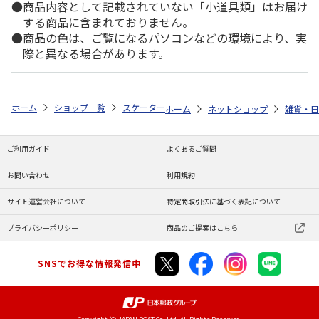
商品内容として記載されていない「小道具類」はお届け
する商品に含まれておりません。
商品の色は、ご覧になるパソコンなどの環境により、実
際と異なる場合があります。
ホーム
ショップ一覧
スケーター
露草 15cm丸鉢 (信楽焼) 鴻月 3-340
ホーム
ネットショップ
雑貨・日
ご利用ガイド
よくあるご質問
お問い合わせ
利用規約
サイト運営会社について
特定商取引法に基づく表記について
プライバシーポリシー
商品のご提案はこちら
SNSでお得な情報発信中